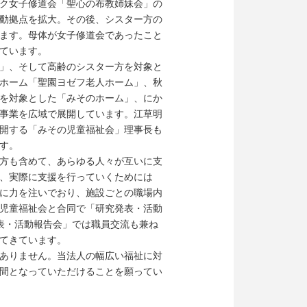
ック女子修道会「聖心の布教姉妹会」の
動拠点を拡大。その後、シスター方の
ます。母体が女子修道会であったこと
ています。
」、そして高齢のシスター方を対象と
ホーム「聖園ヨゼフ老人ホーム」、秋
を対象とした「みそのホーム」、にか
事業を広域で展開しています。江草明
開する「みその児童福祉会」理事長も
す。
方も含めて、あらゆる人々が互いに支
、実際に支援を行っていくためには
に力を注いでおり、施設ごとの職場内
児童福祉会と合同で「研究発表・活動
表・活動報告会」では職員交流も兼ね
てきています。
ありません。当法人の幅広い福祉に対
間となっていただけることを願ってい