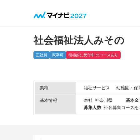
社会福祉法人みその
正社員
既卒可
積極的に受付中 のコースあり
業種
福祉サービス
幼稚園・保
基本情報
本社
神奈川県
基本金
募集人数
※各募集コースを