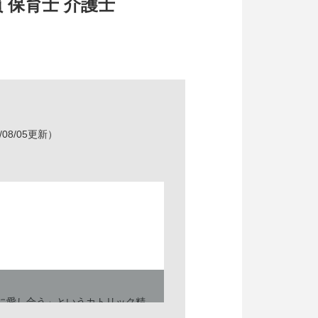
 保育士 介護士
/08/05更新）
に愛し合う」というカトリック精