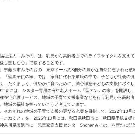
福祉法人「みその」は、乳児から高齢者までのライフサイクルを支えて
愛し慈しむ心」で接することです。
川県藤沢市みその台の、東京ドーム約3個分の豊かな自然に恵まれた敷
、「聖園子供の家」では、家庭に代わる環境の中で、子どもが社会の健
く、たくましく、健やかに育つために、誠心誠意子どもの支援に尽くし
19年春には、シスター専用の有料老人ホーム「聖アンナの家」を開設し
種在宅介護サービス、地域の子育て支援事業などを行う乳児から高齢者
、地域の福祉を担っていこうと考えています。
、それぞれの地域の子育て支援の更なる充実を目指して、2022年10
ーこねくと」を、2025年10月には、秋田県秋田市に「秋田県里親支援
神奈川県藤沢市に「児童家庭支援センターShonanみその」を新たに開