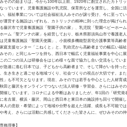
みそのの始まりは、今から100年以上前、1920年に創立されたカトリ
なっています。児童養護施設や乳児院、保育所などを運営し、全国に活
い、福祉事業については社会福祉法人みそのが譲り受け、今に至ってい
が運営する施設はいずれも、カトリックの精神に則った理念が掲げられ
る藤沢市で児童養護施設「聖園子供の家」、乳児院「聖園ベビーホーム
ホーム「聖アンナの家」を経営しており、栃木県那須烏山市で養護老人
は児童養護施設「聖園天使園」、小規模多機能型居宅介護事業等高齢者
家庭支援センター「こねくと」と、乳幼児から高齢者までの幅広い福祉
みその」と同じルーツを持ち、西日本で幅広く児童福祉事業を中心に展
この二つの法人は研修会をはじめ様々な面で協力し合い交流をしていま
が急速に進む日本では、子どもから高齢者まで、そして障がいを持った
、生き生きと過ごせる地域づくり、社会づくりの視点が大切です。また
性」も不可欠となります。現在、みそのでは若手を中心とした人材育成
秋田と藤沢をオンラインでつないだ法人研修・学習会、さらにはみその
開催しています。コロナによる中断はありましたが、年1回の「研究発
に名古屋、横浜・藤沢、岡山と西日本と東日本の施設持ち回りで開催し
本人の意欲・希望によって地域や分野を超えた活躍、成長も不可能では
や考え、さらには活動に共感してくださった皆さんに、ぜひみそのの仲
専務理事】