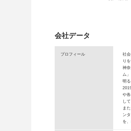
会社データ
プロフィール
社会
りを
神奈
ム」
明る
20
や各
して
また
ンタ
を、