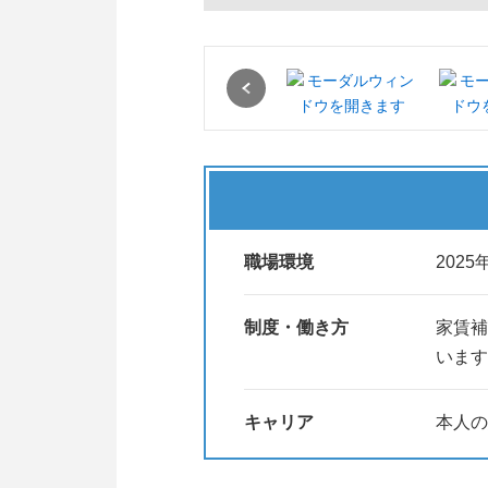
神に基づき、児童福祉に取り組ん
これからも、これまでの活動を更
を広げていきます。
少しでも可能性があるのなら挑戦
Previous
一歩動けば必ず周囲は変わるとい
#夏採用
職場環境
202
制度・働き方
家賃補
います
キャリア
本人の