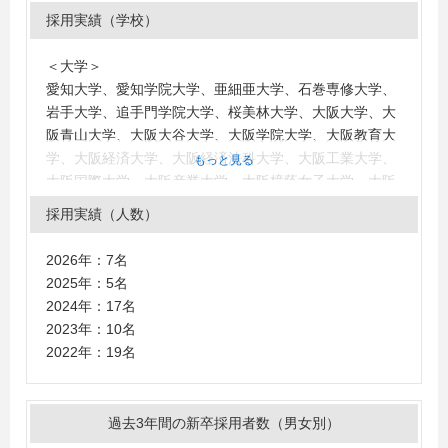
採用実績（学校）
＜大学＞
愛知大学、愛知学院大学、亜細亜大学、石巻専修大学、
岩手大学、追手門学院大学、桜美林大学、大阪大学、大
阪青山大学、大阪大谷大学、大阪学院大学、大阪教育大
学、大阪経済大学、大阪経済法科大学、大阪工業大学、
もっと見る
大阪国際大学、大阪産業大学、大阪樟蔭女子大学、大阪
商業大学、大阪市立大学、大阪女学院大学、大阪成蹊大
採用実績（人数）
学、大阪総合保育大学、大阪体育大学、大阪電気通信大
学、大阪人間科学大学、大阪府立大学、大手前大学、岡
2026年：7名
山商科大学、岡山理科大学、沖縄国際大学、小樽商科大
2025年：5名
学、神奈川大学、神奈川工科大学、金沢学院大学、金沢
2024年：17名
工業大学、関西大学、関西外国語大学、関西国際大学、
2023年：10名
関西福祉大学、関西福祉科学大学、関西学院大学、神田
2022年：19名
外語大学、関東学院大学、関東学園大学、学習院大学、
学習院女子大学、九州大学、九州共立大学、九州工業大
学、九州国際大学、九州産業大学、京都大学、京都外国
過去3年間の新卒採用者数（男女別）
語大学、京都教育大学、京都産業大学、京都文教大学、