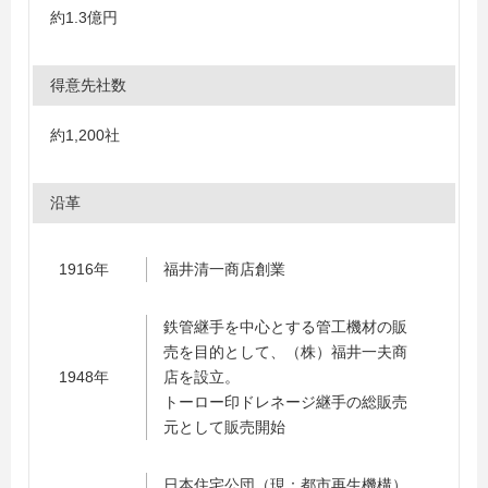
約1.3億円
得意先社数
約1,200社
沿革
1916年
福井清一商店創業
鉄管継手を中心とする管工機材の販
売を目的として、（株）福井一夫商
1948年
店を設立。
トーロー印ドレネージ継手の総販売
元として販売開始
日本住宅公団（現：都市再生機構）