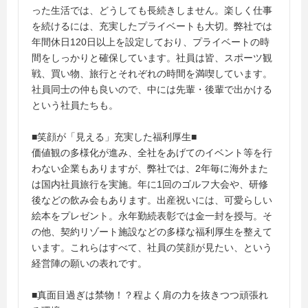
った生活では、どうしても長続きしません。楽しく仕事
を続けるには、充実したプライベートも大切。弊社では
年間休日120日以上を設定しており、プライベートの時
間をしっかりと確保しています。社員は皆、スポーツ観
戦、買い物、旅行とそれぞれの時間を満喫しています。
社員同士の仲も良いので、中には先輩・後輩で出かける
という社員たちも。
■笑顔が「見える」充実した福利厚生■
価値観の多様化が進み、全社をあげてのイベント等を行
わない企業もありますが、弊社では、2年毎に海外また
は国内社員旅行を実施。年に1回のゴルフ大会や、研修
後などの飲み会もあります。出産祝いには、可愛らしい
絵本をプレゼント。永年勤続表彰では金一封を授与。そ
の他、契約リゾート施設などの多様な福利厚生を整えて
います。これらはすべて、社員の笑顔が見たい、という
経営陣の願いの表れです。
■真面目過ぎは禁物！？程よく肩の力を抜きつつ頑張れ