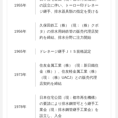
1955年
の設立に伴い、トーロー印ドレネー
ジ継手、排水器具類の指定を受ける
久保田鉄工（株）（現：（株）クボ
1956年
タ）の排水用鋳鉄管の販売代理店契
約を締結、排水分野に注力開始
1965年
ドレネージ継手ＪＩＳ規格認定
住友金属工業（株）（現：新日鐵住
金（株））、住友軽金属工業（株）
1973年
（現：（株）UACJ）との販売代理
店契約を締結
日本住宅公団（現：都市再生機構）
の要請により排水鋼管可とう継手工
1978年
業会（現：排水鋼管継手工業会）を
設立し、入会