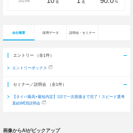
10
1
90.0
2023年
名
名
%
大学、法政大学、北星学園大学、北海学園大学、北海商
科大学、北海道大学、北海道教育大学、松山大学、武庫
川女子大学、明治大学、名城大学、桃山学院大学、盛岡
大学、横浜商科大学、横浜市立大学、立教大学、立正大
会社概要
採用データ
説明会・セミナー
学、立命館大学、龍谷大学、流通科学大学、流通経済大
学（茨城）
＜短大・高専・専門学校＞
大原簿記学校、大阪ＩＴプログラミング＆会計専門学校
エントリー
（全1件）
エントリーボックス
セミナー／説明会
（全1件）
【タイパ最高×最短内定】1日で一次面接まで完了！スピード選考
直結WEB説明会
画像からAIがピックアップ