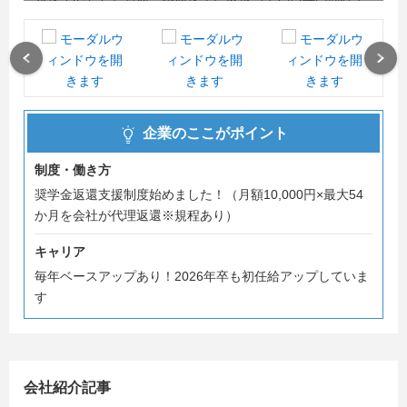
す。
当社は、北は北海道から南は鹿児島まで
Previous
Next
全国に事業所を展開しています。
そして、その全国で採用を行っております。
企業のここがポイント
制度・働き方
＼選考ではあなた自身のことを沢山教えてほしいです！／
奨学金返還支援制度始めました！（月額10,000円×最大54
か月を会社が代理返還※規程あり）
まずは説明会への予約をお願いします！
皆様にお会い出来る日を心より楽しみにしております。
キャリア
毎年ベースアップあり！2026年卒も初任給アップしていま
#年間休日120日以上 #奨学金返還支援制度 #営業
す
ー――――▼▽当社HPもぜひご覧ください！▽▼ー
――――
https://www.cr-net.co.jp/
会社紹介記事