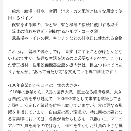
・給水・給湯・排水・空調・消火・ガス配管と様々な用途で使
用するパイプ
・配管をする際の、管と管、管と機器の接続に使用する継手
・流体の流れを遮断・制御するバルブ・コック類
・風呂場やトイレの床、キッチンなどの排水口に使われる金物
これらは、普段の暮らしでは、直接目にすることがほとんどな
いものですが、快適な生活を送るのに必要なものです。こうし
た管工機材・住宅設備機器全般を扱う弊社。目立つものではあ
りませんが、“あって当たり前”を支えている専門商社です！
-100年企業だからこその、懐の大きさ-
1916年の創業から、2度の世界大戦、度重なる経済危機、大き
な自然災害を乗り越えて、100年企業として事業を継続してき
た弊社。安定した業績を維持し続けていますが、常に更なる飛
躍を目指しています。自由度の高い環境で、特に商社の要とな
る営業職においては、各自が自分らしさを「武器」に。マニュ
アルで社員を縛るのではなく、個性を生かした社員の小さな挑