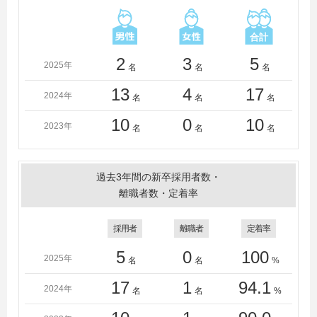
共立女子大学、杏林大学、近畿大学、岐阜聖徳学園大
学、熊本学園大学、久留米大学、久留米工業大学、恵泉
女学園大学、皇學館大学、甲子園大学、甲南大学、甲南
女子大学、神戸大学、神戸学院大学、國學院大學、国士
2
3
5
2025年
名
名
名
舘大学、駒澤大学、駒沢女子大学、埼玉大学、札幌大
学、札幌大谷大学、札幌学院大学、札幌国際大学、札幌
13
4
17
2024年
名
名
名
市立大学、淑徳大学、白梅学園大学、白百合女子大学、
城西大学、城西国際大学、駿河台大学、成蹊大学、西武
10
0
10
2023年
名
名
名
文理大学、専修大学、仙台大学、仙台白百合女子大学、
創価大学、大正大学、拓殖大学、大東文化大学、千葉大
学、千葉科学大学、千葉経済大学、千葉工業大学、千葉
過去3年間の新卒採用者数・
商科大学、中央大学、中央学院大学、中京大学、中京学
離職者数・定着率
院大学、中部大学、つくば国際大学、帝京大学、帝京科
学大学（東京）、帝京平成大学、東海大学、東京経済大
採用者
離職者
定着率
学、東京女子大学、東北学院大学、東北工業大学、東洋
大学、名古屋大学、名古屋外国語大学、名古屋学院大
5
0
100
2025年
名
名
%
学、名古屋学芸大学、名古屋経済大学、名古屋工業大
学、名古屋産業大学、名古屋商科大学、名古屋市立大
17
1
94.1
2024年
名
名
%
学、南山大学、日本大学、日本体育大学、函館大学、阪
南大学、広島経済大学、福岡大学、福岡工業大学、佛教