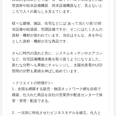
管資材や給水設備機器、排水設備機器など。見えないと
ころで人々の暮らしを支えています。
様々な建物、施設、住宅などには”あって当たり前”の排
水設備や給湯器、空調設備ですが、そこにはたくさんの
資材・機材が使われています。当社はそんな、水を中心
とした資材・機材が主な商品です。
さらに時代の流れと共に、システムキッチンやエアコン
など、住宅設備機器全般を取り扱うようになりました。
新たな分野へも果敢にチャレンジし、太陽光発電やLED
照明の分野も業績を伸ばし始めています。
＜クリエイトの特徴3つ＞
1．全国を網羅する販売・物流ネットワーク網を自前で
構築。仕入れた商品を自社の営業所や配送センターで保
管・管理・配送できる。
2．一次卸に特化させたビジネスモデルを確立。仕入と