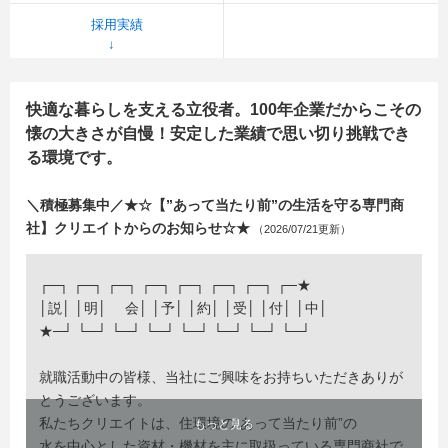
採用実績
快適な暮らしを支える立役者。100年企業だからこその
懐の大きさが自慢！安定した業績で思い切り挑戦でき
る環境です。
＼積極募集中／★☆【”あって当たり前”の生活を守る専門商
社】クリエイトからのお知らせ☆★
（2026/07/21更新）
┌─┐ ┌─┐ ┌─┐ ┌─┐ ┌─┐ ┌─┐ ┌─┐ ┌─★
│説│ │明│ 会│ │予│ │約│ │受│ │付│ │中│
★─┘ └─┘ └─┘ └─┘ └─┘ └─┘ └─┘ └─┘
就職活動中の皆様、当社にご興味をお持ちいただきありが
とうございます。
私たちクリエイトは、住環境の”あって当たり前”の
もっと見る
水を中心とした資材・機材を主に取扱っている専門商社で