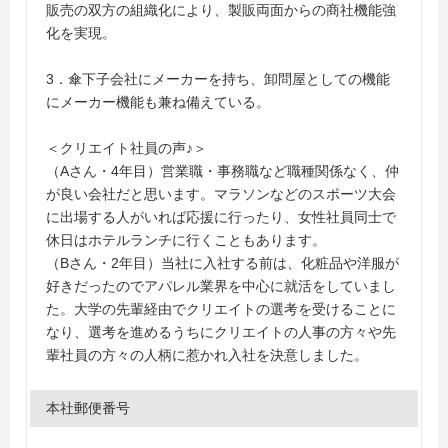
販売の双方の組織化により、製販両面からの商社機能強
化を実現。
3．傘下子会社にメーカーを持ち、卸問屋としての機能
にメーカー機能も兼ね備えている。
＜クリエイト社員の声♪＞
（Aさん・4年目）営業職・事務職など職種関係なく、仲
が良い会社だと思います。マラソンなどのスポーツ大会
に出場する人がいれば応援に行ったり、女性社員同士で
休日はホテルランチに行くこともあります。
（Bさん・2年目）当社に入社する前は、化粧品や洋服が
好きだったのでアパレル業界を中心に就活をしていまし
た。大学の先輩経由でクリエイトの選考を受けることに
なり、選考を進めるうちにクリエイトの人事の方々や先
輩社員の方々の人柄に惹かれ入社を決意しました。
本社郵便番号