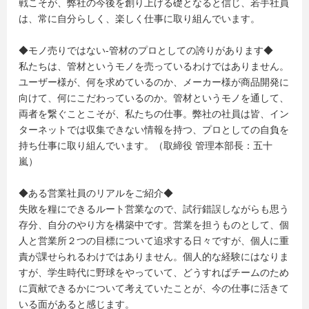
戦こそが、弊社の今後を創り上げる礎となると信じ、若手社員
は、常に自分らしく、楽しく仕事に取り組んでいます。
◆モノ売りではない‐管材のプロとしての誇りがあります◆
私たちは、管材というモノを売っているわけではありません。
ユーザー様が、何を求めているのか、メーカー様が商品開発に
向けて、何にこだわっているのか。管材というモノを通して、
両者を繋ぐことこそが、私たちの仕事。弊社の社員は皆、イン
ターネットでは収集できない情報を持つ、プロとしての自負を
持ち仕事に取り組んでいます。（取締役 管理本部長：五十
嵐）
◆ある営業社員のリアルをご紹介◆
失敗を糧にできるルート営業なので、試行錯誤しながらも思う
存分、自分のやり方を構築中です。営業を担うものとして、個
人と営業所２つの目標について追求する日々ですが、個人に重
責が課せられるわけではありません。個人的な経験にはなりま
すが、学生時代に野球をやっていて、どうすればチームのため
に貢献できるかについて考えていたことが、今の仕事に活きて
いる面があると感じます。