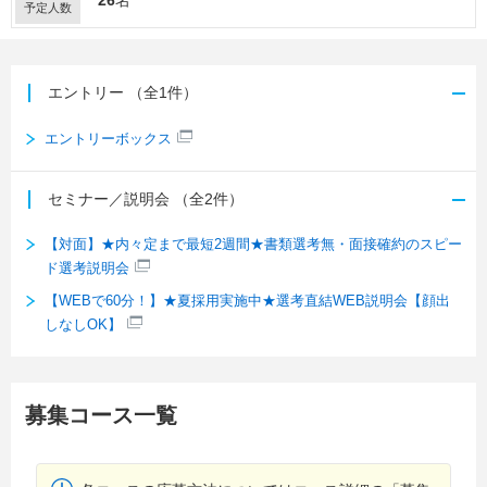
予定人数
エントリー
（全1件）
エントリーボックス
セミナー／説明会
（全2件）
【対面】★内々定まで最短2週間★書類選考無・面接確約のスピー
ド選考説明会
【WEBで60分！】★夏採用実施中★選考直結WEB説明会【顔出
しなしOK】
募集コース一覧