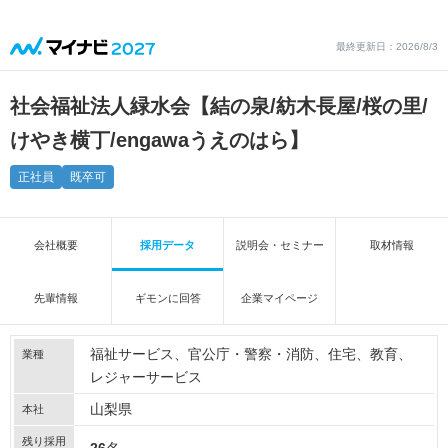
最終更新日：2026/8/3
社会福祉法人緑水会【結の泉/紡木長屋/桜の里/
けやき横丁/engawaうえのはら】
正社員
既卒可
会社概要
採用データ
説明会・セミナー
取材情報
先輩情報
ギモンに回答
企業マイページ
福祉サービス
官公庁・警察・消防
住宅
教育
業種
レジャーサービス
山梨県
本社
残り採用
26
名