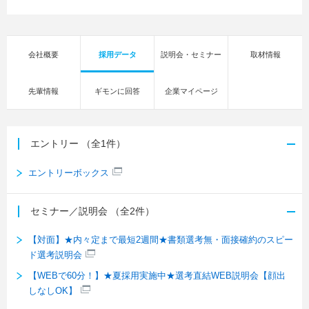
会社概要
採用データ
説明会・セミナー
取材情報
先輩情報
ギモンに回答
企業マイページ
エントリー
（全1件）
エントリーボックス
セミナー／説明会
（全2件）
【対面】★内々定まで最短2週間★書類選考無・面接確約のスピー
ド選考説明会
【WEBで60分！】★夏採用実施中★選考直結WEB説明会【顔出
しなしOK】