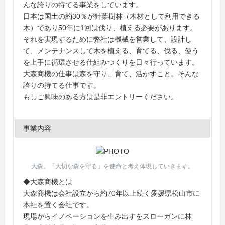
んな誇りの持てる事業をしています。
日本は国土の約30％が針葉樹林（木材として利用できる
木）であり50年に1回は伐り、植える必要があります。
それを実現するために弊社は機械を営業して、設計し
て、メンテナンスして木を植える、育てる、伐る、使う
を上手に循環させる仕組みつくりを日々行っています。
大森商機の仕事は森を守り、育て、活かすこと。そんな
誇りの持てる仕事です。
もしご興味のある方は是非エントリーください。
事業内容
大森。「大切な森を守る」を使命と考え体現していきます。
◆大森商機とは
大森商機は会社設立から約70年以上続く愛媛県松山市に
本社を置く会社です。
現場からイノベーションを生み出すをスローガンに林