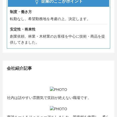
企業のここがポイント
単なる会社紹介に留まらず、日常が分かる記事等も順次投
稿しておりますので、
制度・働き方
ぜひご参照ください。
転勤なし、希望勤務地を考慮の上、決定します。
https://note.com/omsyouki
安定性・将来性
創業依頼、林業・木材業のお客様を中心に技術・商品を提
供してきました。
会社紹介記事
社内は話やすい雰囲気で笑顔が絶えない職場です。