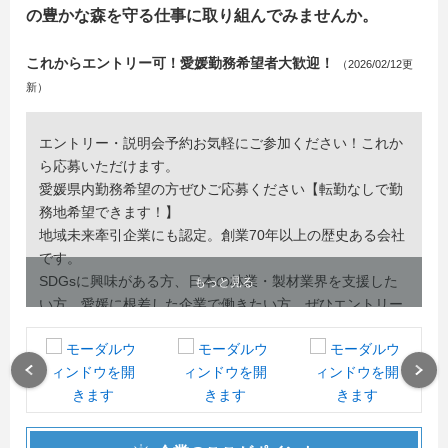
の豊かな森を守る仕事に取り組んでみませんか。
これからエントリー可！愛媛勤務希望者大歓迎！
（2026/02/12更
新）
エントリー・説明会予約お気軽にご参加ください！これか
ら応募いただけます。
愛媛県内勤務希望の方ぜひご応募ください【転勤なしで勤
務地希望できます！】
地域未来牽引企業にも認定。創業70年以上の歴史ある会社
です。
SDGsに興味がある方、日本の林業・製材業界を支援した
もっと見る
い方、愛媛に根差した企業で働きたい方、ぜひエントリー
ください。
愛媛ならではの温かみのある人間関係がある職場です！
Previous
Next
また当社では採用関係のブログとしてNoteを運用しており
ます。