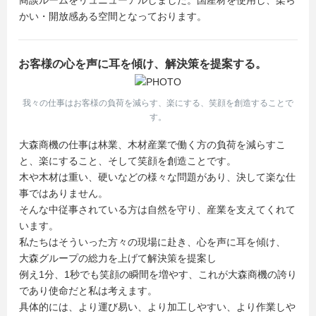
商談ルームをリュニューアルしました。国産材を使用し、柔ら
かい・開放感ある空間となっております。
お客様の心を声に耳を傾け、解決策を提案する。
我々の仕事はお客様の負荷を減らす、楽にする、笑顔を創造することで
す。
大森商機の仕事は林業、木材産業で働く方の負荷を減らすこ
と、楽にすること、そして笑顔を創造ことです。
木や木材は重い、硬いなどの様々な問題があり、決して楽な仕
事ではありません。
そんな中従事されている方は自然を守り、産業を支えてくれて
います。
私たちはそういった方々の現場に赴き、心を声に耳を傾け、
大森グループの総力を上げて解決策を提案し
例え1分、1秒でも笑顔の瞬間を増やす、これが大森商機の誇り
であり使命だと私は考えます。
具体的には、より運び易い、より加工しやすい、より作業しや