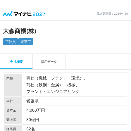
最終更新日：2026/4/20
大森商機(株)
正社員
既卒可
会社概要
採用データ
商社（機械・プラント・環境）
業種
商社（鉄鋼・金属）
機械
プラント・エンジニアリング
愛媛県
本社
4,000万円
資本金
30億円
売上高
52名
従業員