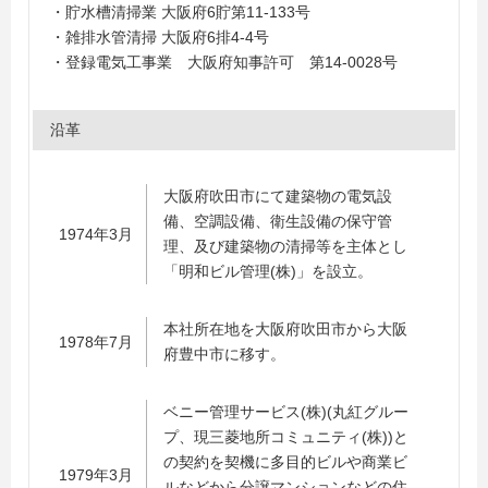
・貯水槽清掃業 大阪府6貯第11-133号
・雑排水管清掃 大阪府6排4-4号
・登録電気工事業 大阪府知事許可 第14-0028号
沿革
大阪府吹田市にて建築物の電気設
備、空調設備、衛生設備の保守管
1974年3月
理、及び建築物の清掃等を主体とし
「明和ビル管理(株)」を設立。
本社所在地を大阪府吹田市から大阪
1978年7月
府豊中市に移す。
ベニー管理サービス(株)(丸紅グルー
プ、現三菱地所コミュニティ(株))と
の契約を契機に多目的ビルや商業ビ
1979年3月
ルなどから分譲マンションなどの住