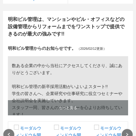
明和ビル管理は、マンションやビル・オフィスなどの
設備管理からリフォームまでをワンストップで提供で
きるのが最大の強みです!!
明和ビル管理からのお知らせです。
（2026/02/12更新）
数ある企業の中から当社にアクセスしてくださり、誠にあ
りがとうございます。
明和ビル管理の新卒採用活動がいよいよスタート!!
学生の皆さんへ、企業研究や仕事研究に役立つセミナーや
会社説明会を実施していきます。
スタッフ一同、皆さんのエントリーを心よりお待ちしてい
もっと見る
ます！
Previous
Next