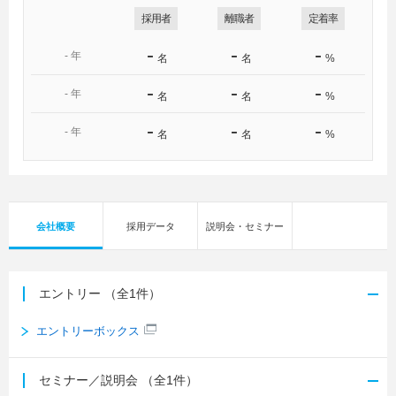
採用者
離職者
定着率
-
-
-
-
年
名
名
%
-
-
-
-
年
名
名
%
-
-
-
-
年
名
名
%
会社概要
採用データ
説明会・セミナー
エントリー
（全1件）
エントリーボックス
セミナー／説明会
（全1件）