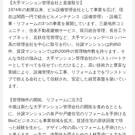
【大手マンション管理会社と直接取引】
1974年の創業以来、ビル設備管理会社として事業を広げ、現
在は関西一円で総合ビルメンテナンス（設備管理）・設備工
事・リフォームの3つの事業を展開しています。三菱地所コミ
ュニティ、住友不動産建物サービス、双日総合管理、長谷工ラ
イブネット、近鉄住宅管理など、大手マンションデベロッパー
系の管理会社を中心に取引を行い、分譲マンションは約850
件、賃貸マンションでは約200件の管理物件数を誇ります。そ
んな当社の強みは、大手マンション管理会社のベストパートナ
ーとしてすべてを任せていただけること。高い技術力と豊富な
実績により、設備管理から工事、リフォームまでをワンストッ
プで担える会社として信頼され、安定した経営基盤を築いてい
ます。
【管理物件の開拓、リフォームに注力】
今後は新たな大手マンション管理会社の開拓を進めるととも
に、分譲マンションの各戸や戸建住宅のリフォームを手掛ける
BtoCビジネスにも事業領域を拡大。賃貸住宅の原状回復で培
った経験を生かし、デザイン性の高いリフォームも手掛けたい
と考えます。一方で、内製化を図るための人材育成にも力を注