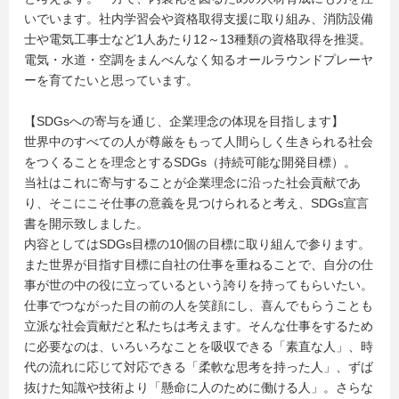
いでいます。社内学習会や資格取得支援に取り組み、消防設備
士や電気工事士など1人あたり12～13種類の資格取得を推奨。
電気・水道・空調をまんべんなく知るオールラウンドプレーヤ
ーを育てたいと思っています。
【SDGsへの寄与を通じ、企業理念の体現を目指します】
世界中のすべての人が尊厳をもって人間らしく生きられる社会
をつくることを理念とするSDGs（持続可能な開発目標）。
当社はこれに寄与することが企業理念に沿った社会貢献であ
り、そこにこそ仕事の意義を見つけられると考え、SDGs宣言
書を開示致しました。
内容としてはSDGs目標の10個の目標に取り組んで参ります。
また世界が目指す目標に自社の仕事を重ねることで、自分の仕
事が世の中の役に立っているという誇りを持ってもらいたい。
仕事でつながった目の前の人を笑顔にし、喜んでもらうことも
立派な社会貢献だと私たちは考えます。そんな仕事をするため
に必要なのは、いろいろなことを吸収できる「素直な人」、時
代の流れに応じて対応できる「柔軟な思考を持った人」、ずば
抜けた知識や技術より「懸命に人のために働ける人」。さらな