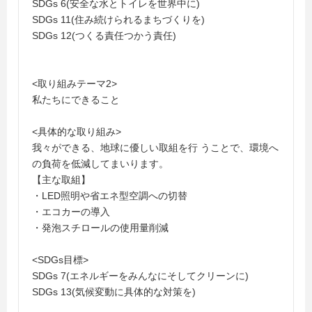
SDGs 6(安全な水とトイレを世界中に)
SDGs 11(住み続けられるまちづくりを)
SDGs 12(つくる責任つかう責任)
<取り組みテーマ2>
私たちにできること
<具体的な取り組み>
我々ができる、地球に優しい取組を行 うことで、環境へ
の負荷を低減してまいります。
【主な取組】
・LED照明や省エネ型空調への切替
・エコカーの導入
・発泡スチロールの使用量削減
<SDGs目標>
SDGs 7(エネルギーをみんなにそしてクリーンに)
SDGs 13(気候変動に具体的な対策を)