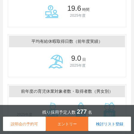
19.6
時間
2025年度
平均有給休暇取得日数（前年度実績）
9.0
日
2025年度
前年度の育児休業対象者数・取得者数（男女別）
277
残り採用予定人数
名
2025年度
63
80
143
説明会の予約可
エントリー
検討リスト登録
対象者
名
名
名