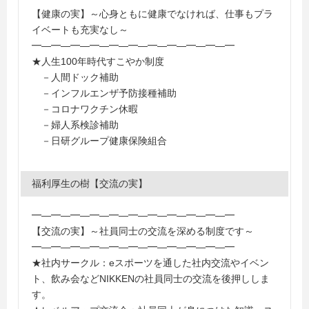
【健康の実】～心身ともに健康でなければ、仕事もプラ
イベートも充実なし～
━―━―━―━―━―━―━―━―━―━―━
★人生100年時代すこやか制度
－人間ドック補助
－インフルエンザ予防接種補助
－コロナワクチン休暇
－婦人系検診補助
－日研グループ健康保険組合
福利厚生の樹【交流の実】
━―━―━―━―━―━―━―━―━―━―━
【交流の実】～社員同士の交流を深める制度です～
━―━―━―━―━―━―━―━―━―━―━
★社内サークル：eスポーツを通した社内交流やイベン
ト、飲み会などNIKKENの社員同士の交流を後押ししま
す。