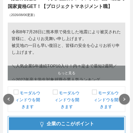
国家資格GET！【プロジェクトマネジメント職】
（2026/08/06更新）
令和8年7月28日に熊本県で発生した地震により被災された
皆様に、心よりお見舞い申し上げます。
被災地の一日も早い復旧と、皆様の安全を心よりお祈り申
し上げます。
＼人気企業5年連続TOP10入り！内々定まで最短2週間／
もっと見る
☆2027年卒大学生対象就職企業人気ランキング
（2026年4月20日発行 日本経済新聞朝刊 日経×マイナビ新
卒採用広告特集）
業種別ランキング 人材サービス（派遣・紹介）2位 に
Previous
Next
選ばれました！
～同部門で5年連続TOP10入り！～
企業のここがポイント