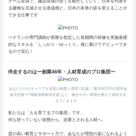
チーム全員で、建設現場の全てを動かしていく。日本を代表す
ZOOMにて行う完全オンライン開催となります。
る建物を完成させる達成感と、日本の未来の姿を変えることが
もっと日研を知ってみたいと思ってくれたら、ぜひお越し
できる仕事です
ください♪
【日研トータルソーシングはこんな会社】
ベテランの専門講師が実務を想定した長期間の研修を実施基礎
□ 27卒学生対象 日経就職ランキング2位！5年連続TOP10
的なスキルを「しっかり・ゆっくり」身に着けてデビューでき
入り！
るので安心！
□ スタッフ数24,300名、拠点数227、取引先数5,800と隠れ
大企業
□ 奨学金返済支援、社宅制度、ジョブチェンジ制度など福
伴走するのはー創業46年・人材育成のプロ集団ー
利厚生多数あり
★公式Instagram
あなただけのキャリアを充実の制度と環境で応援！”最大60万円の奨学金
返済支援”や”国家資格取得支援”など、働きやすい環境を整えて成長を支
https://www.instagram.com/nikken_construction/
えていきます。
★【YouTube動画6分】施工管理の魅力を伝えます！
私たちは「人を育てるプロ集団」です。
https://www.youtube.com/watch?v=qt64rCMf59s
何も持っていない状態から、必要とされる人材へ。
質の高い教育とサポート力で、あなたが理想の姿になれるよう