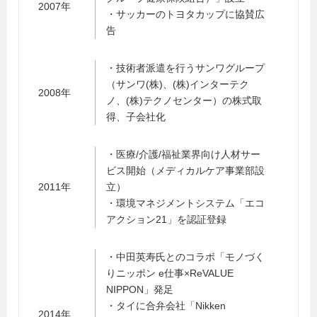
2007年
・サッカーのトヨタカップに協賛広
告
・技術者派遣を行うサンワグループ
（サンワ(株)、(株)インターテク
2008年
ノ、(株)テクノセンター）の株式取
得、子会社化
・医療/介護/福祉業界向け人材サー
ビス開始（メディカルケア事業部設
2011年
立）
・環境マネジメントシステム「エコ
アクション21」を認証登録
・中田英寿氏とのコラボ「モノづく
りニッポン e仕事×ReVALUE
NIPPON」発足
・タイに合弁会社「Nikken
2014年