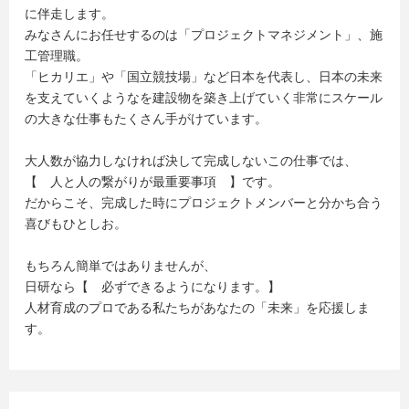
#ESなし #グルディスなし
に伴走します。
#奨学金返済支援制度最大60万円 #あなたをひとりにはし
みなさんにお任せするのは「プロジェクトマネジメント」、施
ない研修制度
工管理職。
#100名以上の大規模新卒採用 #選考直結 #WEB説明会 #
「ヒカリエ」や「国立競技場」など日本を代表し、日本の未来
文理不問
を支えていくようなを建設物を築き上げていく非常にスケール
#1Day選考実施中！ #内々定まで最短2週間
の大きな仕事もたくさん手がけています。
大人数が協力しなければ決して完成しないこの仕事では、
【 人と人の繋がりが最重要事項 】です。
だからこそ、完成した時にプロジェクトメンバーと分かち合う
喜びもひとしお。
もちろん簡単ではありませんが、
日研なら【 必ずできるようになります。】
人材育成のプロである私たちがあなたの「未来」を応援しま
す。