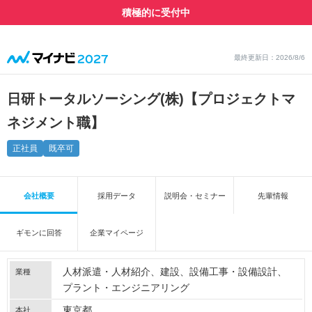
積極的に受付中
最終更新日：2026/8/6
日研トータルソーシング(株)【プロジェクトマ
ネジメント職】
正社員
既卒可
会社概要
採用データ
説明会・セミナー
先輩情報
ギモンに回答
企業マイページ
人材派遣・人材紹介
建設
設備工事・設備設計
業種
プラント・エンジニアリング
東京都
本社