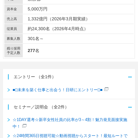
5,000万円
資本金
1,332億円（2026年3月期実績）
売上高
約24,300名（2026年4月時点）
従業員
301名～
募集人数
残り採用
277
名
予定人数
エントリー
（全1件）
■□未来を築く仕事と出会う！日研にエントリー□■
セミナー／説明会
（全2件）
☆1DAY選考☆新卒女性社員の比率が3～4割！魅力発見面接実施
中！
☆24時間365日視聴可能☆動画視聴からスタート！最短ルートで