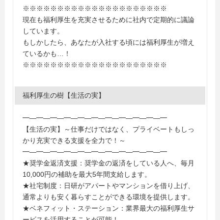
※※※※※※※※※※※※※※※※※※※※※
現在も福利厚生を充実させるために社内で定期的に議論
しています。
もしかしたら、あなたが入社する頃には福利厚生が増え
ているかも…！
※※※※※※※※※※※※※※※※※※※※※
福利厚生の樹【生活の実】
━―━―━―━―━―━―━―━―━―━―━
【生活の実】～仕事だけではなく、プライベートもしっ
かり充実できる支援を全力で！～
━―━―━―━―━―━―━―━―━―━―━
★奨学金返済支援：奨学金の返済をしている人へ、毎月
10,000円の補助を最大5年間支給します。
★社宅制度：日研がアパートやマンションを借り上げ、
通常よりも安く暮らすことができる環境を提供します。
★ベネフィット・ステーション：業界最大の福利厚生サ
ービスを活用することが可能！