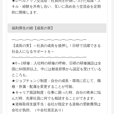
★レベルアップ交流会：社員同士が身につけた知識・ス
キル・経験を共有し合い、互いに高め合う交流会を定期
的に開催します。
福利厚生の樹【成長の実】
━―━―━―━―━―━―━―━―━―━―━
【成長の実】～社員の成長を後押し！日研で活躍できる
社会人になるサポートを～
━―━―━―━―━―━―━―━―━―━―━
★0→1研修：入社時の研修の呼称。日研の研修施設は全
国に60箇所以上。中には都道府県から認定を受けている
ところも。
★ジョブチェンジ制度：自分の成長・環境に応じて、職
種・所属・配属を変更することが可能。
★キャリア面談制度：仕事に困った時、自分の将来に悩
んだ時、先輩社員に何でも相談することができます。
★資格取得支援手当：会社が指定する資格の受験費用は
会社が負担。（※会社規定あり）