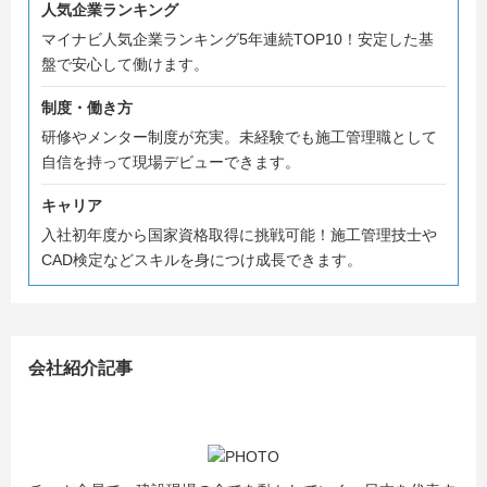
当社は人々が生きていく中で必要不可欠な「衣・食・住」
人気企業ランキング
の
マイナビ人気企業ランキング5年連続TOP10！安定した基
「住」を支えている建設の仕事に携わっています！
盤で安心して働けます。
普段、何気なく見ている建物や利用している電車など当社
の社員が携わった
制度・働き方
プロジェクトかもしれません。
研修やメンター制度が充実。未経験でも施工管理職として
自信を持って現場デビューできます。
また、プロジェクトマネジメント職（施工管理技術者）と
して
キャリア
必要な知識を計画的に積み上げ
入社初年度から国家資格取得に挑戦可能！施工管理技士や
国家資格の【二級施工管理技士】からチャレンジしていく
CAD検定などスキルを身につけ成長できます。
ことが可能です！
そんな当社が提供する【1Day選考会】は一味違います。
会社紹介記事
「日研を知るべき10の理由」
この説明会では業界・職種・会社のことを知ることができ
ますので、
就活のスタートダッシュにはピッタリな説明会です！