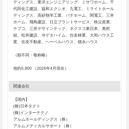
ディングス、東洋エンジニアリング、ミサワホーム、千
代田化工建設、協和エクシオ、九電工、ミライトホール
ディングス、高砂熱学工業、パナホーム、関電工、三井
ホーム、飛鳥建設、日立プラントサービス、秩父産業、
ナプコ、三井デザインテック、ネクスコ東日本、奥村
組、松井建設、ヰゲタハイム、住友林業、大和ハウス工
業、住友不動産、ヘーベルハウス、積水ハウス
（順不同・敬称略）
他約5,800 （2026年4月現在）
関連会社
【国内】
(株)日本タクト
(株)インターテクノ
アルムホールディングス（株）
アルムメディカルサポート（株）