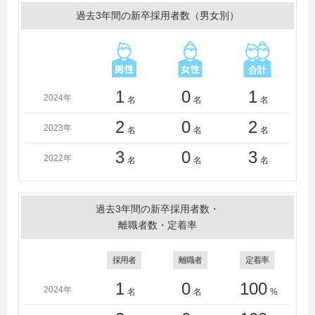
過去3年間の新卒採用者数（男女別）
1
0
1
2024年
名
名
名
2
0
2
2023年
名
名
名
3
0
3
2022年
名
名
名
過去3年間の新卒採用者数・
離職者数・定着率
採用者
離職者
定着率
1
0
100
2024年
名
名
%