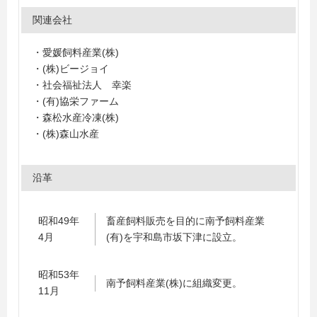
関連会社
・愛媛飼料産業(株)
・(株)ビージョイ
・社会福祉法人 幸楽
・(有)協栄ファーム
・森松水産冷凍(株)
・(株)森山水産
沿革
昭和49年
畜産飼料販売を目的に南予飼料産業
4月
(有)を宇和島市坂下津に設立。
昭和53年
南予飼料産業(株)に組織変更。
11月