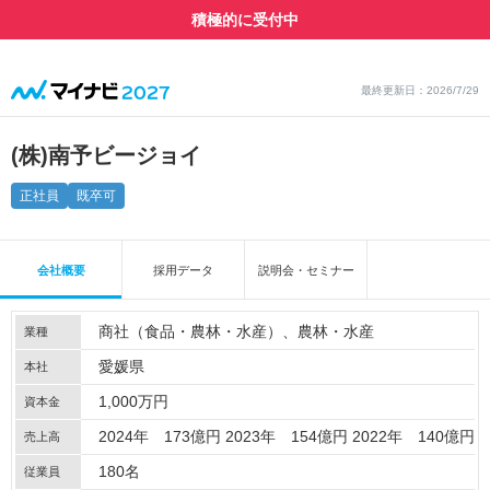
積極的に受付中
最終更新日：2026/7/29
(株)南予ビージョイ
正社員
既卒可
会社概要
採用データ
説明会・セミナー
商社（食品・農林・水産）
農林・水産
業種
愛媛県
本社
1,000万円
資本金
2024年 173億円 2023年 154億円 2022年 140億円
売上高
180名
従業員