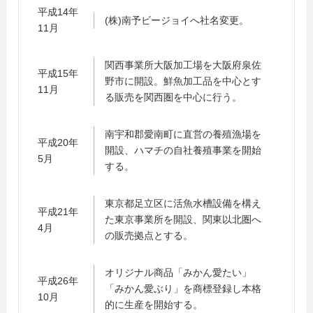
平成14年
(株)南予ビージョイへ社名変更。
11月
関西事業所大阪加工場を大阪府泉佐
平成15年
野市に開設。鮮魚加工品を中心とす
11月
る販売を関西圏を中心に行う。
南宇和郡愛南町に直営の養殖漁場を
平成20年
開設、ハマチの自社養殖事業を開始
5月
する。
東京都足立区に活魚水槽設備を構え
平成21年
た東京事業所を開設、関東以北圏へ
4月
の販売拠点とする。
オリジナル商品「みかん愛たい」
平成26年
「みかん愛ぶり」を商標登録し本格
10月
的に生産を開始する。