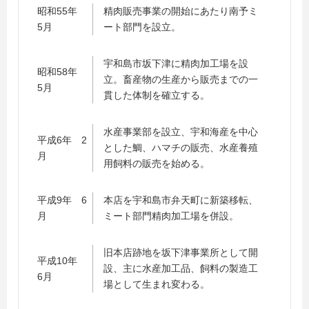
昭和55年
精肉販売事業の開始にあたり南予ミ
5月
ート部門を設立。
宇和島市坂下津に精肉加工場を設
昭和58年
立。畜産物の生産から販売までの一
5月
貫した体制を確立する。
水産事業部を設立、宇和海産を中心
平成6年 2
とした鯛、ハマチの販売、水産養殖
月
用飼料の販売を始める。
平成9年 6
本店を宇和島市弁天町に新築移転、
月
ミート部門精肉加工場を併設。
旧本店跡地を坂下津事業所として開
平成10年
設、主に水産加工品、飼料の製造工
6月
場として生まれ変わる。