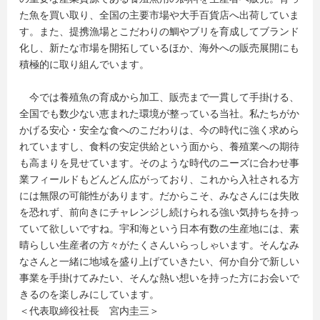
た魚を買い取り、全国の主要市場や大手百貨店へ出荷していま
す。また、提携漁場とこだわりの鯛やブリを育成してブランド
化し、新たな市場を開拓しているほか、海外への販売展開にも
積極的に取り組んでいます。
今では養殖魚の育成から加工、販売まで一貫して手掛ける、
全国でも数少ない恵まれた環境が整っている当社。私たちがか
かげる安心・安全な食へのこだわりは、今の時代に強く求めら
れていますし、食料の安定供給という面から、養殖業への期待
も高まりを見せています。そのような時代のニーズに合わせ事
業フィールドもどんどん広がっており、これから入社される方
には無限の可能性があります。だからこそ、みなさんには失敗
を恐れず、前向きにチャレンジし続けられる強い気持ちを持っ
ていて欲しいですね。宇和海という日本有数の生産地には、素
晴らしい生産者の方々がたくさんいらっしゃいます。そんなみ
なさんと一緒に地域を盛り上げていきたい、何か自分で新しい
事業を手掛けてみたい、そんな熱い想いを持った方にお会いで
きるのを楽しみにしています。
＜代表取締役社長 宮内圭三＞