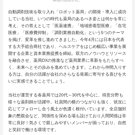
締役の吉田さん。
自動調剤技術を取り入れ「ロボット薬局」の開発・導入に成功
している当社。いつの時代も薬局のあるべき姿とは何かを常に
考え、その答えとして「医薬連携」「地域密着型医療」「在宅
医療」「医療費抑制」「調剤業務自動化」という5つのテーマ
を掲げ、変革を推し進めてきました。今年4月には日本を代表
する大手総合商社であり、ヘルスケアをはじめ幅広い事業を展
開する企業と資本業務提携を締結。双方のノウハウとリソース
を融合させ、薬局DXの推進など薬局業界に革新をもたらすべ
く、未来へとその歩みを進めていきます。これから仲間入りす
る方は、自分の活躍が会社のさらなる発展に寄与する喜びを大
いに実感できることでしょう。
当社が運営する各薬局では20代～30代を中心に、得意分野も
様々な薬剤師が活躍中。社員間の横のつながりも強く、状況に
応じてフォローし合う風土が色濃く根付いています。全店舗対
象の懇親会など、関係性を深める場も設けており人間関係は非
常に良好！気さくで親しみやすいメンバーが揃っており、自然
と笑顔で働ける環境です。