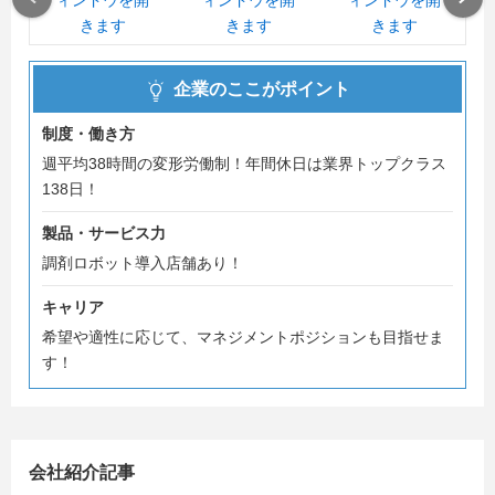
す。
まずは、先輩の声を聞きに、会社説明会、店舗見学へぜひ
お越しください！
みなさまとお会いできる日を楽しみにしています！
企業のここがポイント
制度・働き方
週平均38時間の変形労働制！年間休日は業界トップクラス
138日！
製品・サービス力
調剤ロボット導入店舗あり！
キャリア
希望や適性に応じて、マネジメントポジションも目指せま
す！
会社紹介記事