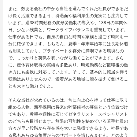
また、数ある会社の中から当社を選んでくれた社員ができるだ
け長く活躍できるよう、待遇面や福利厚生の充実にも注力して
います。週38時間勤務の変形労働制の導入や、138日の年間休
日、少ない残業と、ワークライフバランスを重視しています。
仕事がある日でも、自身の自由な時間や家族と過ごす時間を十
分に確保できます。もちろん、夏季・年末年始等には長期休暇
も用意しており、プライベートを存分に満喫できる環境なの
で、しっかりと英気を養いながら働くことができます。さら
に、産休育休取得の実績も多数あり、時短勤務など復職後の働
き方にも柔軟に対応しています。そして、基本的に転居を伴う
転勤はありませんので、愛着がある地域に腰を据えて働けるこ
とも大きな魅力ですよ。
そんな当社が求めているのは、常に向上心を持って仕事に取り
組める人物。新卒採用は将来の幹部候補の募集という位置づけ
でもあり、希望や適性に応じてゼネラリスト・スペシャリスト
のどちらも目指せます。無限の可能性を秘めている若手社員の
方々が早い段階から存在感を大いに発揮できるよう、社長であ
る私もあらゆる角度からのサポートを惜しみません。どのよう