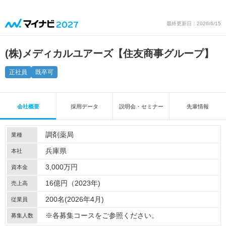
最終更新日：2026/6/15
(株)メディカルユアーズ【住友商事グループ】
正社員
既卒可
会社概要
採用データ
説明会・セミナー
先輩情報
調剤薬局
業種
兵庫県
本社
3,000万円
資本金
16億円（2023年)
売上高
200名(2026年4月)
従業員
※各募集コースをご参照ください。
募集人数