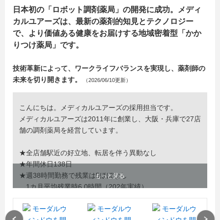
日本初の「ロボット調剤薬局」の開発に成功。メディ
カルユアーズは、最新の薬剤的知見とテクノロジー
で、より価値ある健康をお届けする地域密着型「かか
りつけ薬局」です。
技術革新によって、ワークライフバランスを実現し、薬剤師の
未来を切り開きます。
（2026/06/10更新）
こんにちは。メディカルユアーズの採用担当です。
メディカルユアーズは2011年に創業し、大阪・兵庫で27店
舗の調剤薬局を経営しています。
★全店舗駅近の好立地、転居を伴う異動なし
★年間休日138日
★週38時間勤務で残業は5ほぼなし
もっと見る
1カ月平均残業時6.0時間（202年実績）
など、社員のみなさんが働きやすい環境を整えた薬局で
Previous
Next