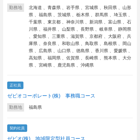
勤務地
北海道
、
青森県
、
岩手県
、
宮城県
、
秋田県
、
山形
県
、
福島県
、
茨城県
、
栃木県
、
群馬県
、
埼玉県
、
千葉県
、
東京都
、
神奈川県
、
新潟県
、
富山県
、
石
川県
、
福井県
、
山梨県
、
長野県
、
岐阜県
、
静岡県
、
愛知県
、
三重県
、
滋賀県
、
京都府
、
大阪府
、
兵
庫県
、
奈良県
、
和歌山県
、
鳥取県
、
島根県
、
岡山
県
、
広島県
、
山口県
、
徳島県
、
香川県
、
愛媛県
、
高知県
、
福岡県
、
佐賀県
、
長崎県
、
熊本県
、
大分
県
、
宮崎県
、
鹿児島県
、
沖縄県
正社員
ゼビオコーポレート(株) 事務職コース
勤務地
福島県
契約社員
ゼビオ(株) 地域限定型社員コース