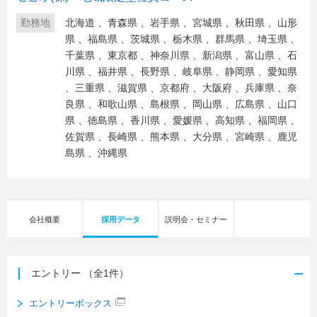
勤務地
北海道
、
青森県
、
岩手県
、
宮城県
、
秋田県
、
山形
県
、
福島県
、
茨城県
、
栃木県
、
群馬県
、
埼玉県
、
千葉県
、
東京都
、
神奈川県
、
新潟県
、
富山県
、
石
川県
、
福井県
、
長野県
、
岐阜県
、
静岡県
、
愛知県
、
三重県
、
滋賀県
、
京都府
、
大阪府
、
兵庫県
、
奈
良県
、
和歌山県
、
島根県
、
岡山県
、
広島県
、
山口
県
、
徳島県
、
香川県
、
愛媛県
、
高知県
、
福岡県
、
佐賀県
、
長崎県
、
熊本県
、
大分県
、
宮崎県
、
鹿児
島県
、
沖縄県
会社概要
採用データ
説明会・セミナー
エントリー
（全1件）
エントリーボックス