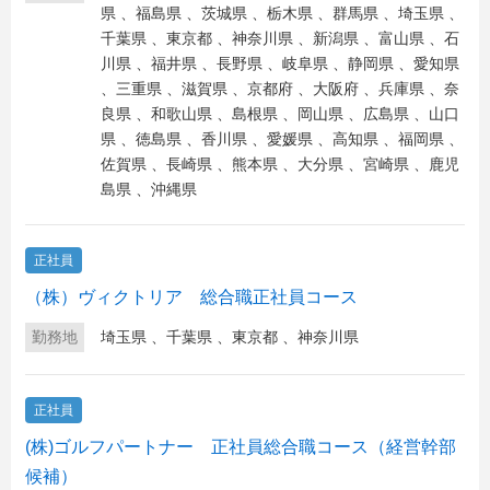
県
、
福島県
、
茨城県
、
栃木県
、
群馬県
、
埼玉県
、
千葉県
、
東京都
、
神奈川県
、
新潟県
、
富山県
、
石
川県
、
福井県
、
長野県
、
岐阜県
、
静岡県
、
愛知県
、
三重県
、
滋賀県
、
京都府
、
大阪府
、
兵庫県
、
奈
良県
、
和歌山県
、
島根県
、
岡山県
、
広島県
、
山口
県
、
徳島県
、
香川県
、
愛媛県
、
高知県
、
福岡県
、
佐賀県
、
長崎県
、
熊本県
、
大分県
、
宮崎県
、
鹿児
島県
、
沖縄県
正社員
（株）ヴィクトリア 総合職正社員コース
勤務地
埼玉県
、
千葉県
、
東京都
、
神奈川県
正社員
(株)ゴルフパートナー 正社員総合職コース（経営幹部
候補）