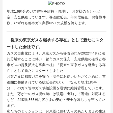
地球1.6周分のガス導管を維持・管理し、お客様のもとへ安
定・安全供給しています。導管総延長、年間需要量、お客様件
数、いずれも都市ガス業界No.1の規模を誇ります。
「従来の東京ガスを継承する存在」として新たにスタ
ートした会社です。
ガスの自由化により、東京ガスから導管部門が2022年4月に法
的分離することに伴い、都市ガスの保安・安定供給の確保と都
市ガスの普及拡大を事業の柱に「従来の東京ガスを継承する存
在」として新たにスタートしました。
お客さまに都市ガスを安心・安全にお使いいただくために、首
都圏に整備されている総延長約6万km（なんと地球1周半
分！）のガス管やガス供給設備を適切に維持管理しています。
また、万が一のガス漏れ時には現場に出動して迅速に対応する
など、24時間365日お客さまの安心・安全な暮らしを守ってい
ます。
私たちのミッションは、関東圏に住む人々のあたりまえの生活