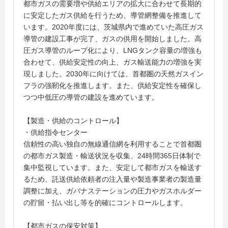
都市ガスの需要増や供給エリアの拡大に合わせて長期的
に安定したガス供給を行うため、導管網整備を推進して
います。2020年度には、茨城県内で進めていた高圧ガス
導管の建設工事が完了、ガスの供用を開始しました。高
圧ガス導管のループ化により、LNGタンク容量の増強も
合わせて、供給安定性の向上、ガス輸送能力の増強を実
現しました。2030年に向けては、首都圏の天然ガスイン
フラの強靭化を推進します。また、供給安定性を確保し
つつ中低圧の導管の建設を進めています。
【製造・供給のコントロール】
・供給指令センター
信頼性の高い独自の無線通信網を利用することで首都圏
の都市ガス製造・輸送状況を収集、24時間365日体制で
集中監視しています。また、安定して都市ガスを輸送す
るため、託送供給依頼者の注入量や製造事業者の製造量
調整に加え、ガバナステーションの圧力やガスホルダー
の貯留・払い出し等を的確にコントロールします。
【都市ガスの保安対策】