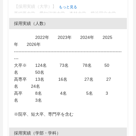
【採用実績（大学）】
もっと見る
亜細亜大学、愛知淑徳大学、杏林大学、横浜国立大学、
学習院女子大学、学習院大学、関東学院大学、久留米大
採用実績（人数）
学、近畿大学、金沢大学、駒澤大学、工学院大学、国士
舘大学、埼玉大学、桜美林大学、芝浦工業大学、城西大
2022年 2023年 2024年 2025
学、神奈川大学、成城大学、成蹊大学、清泉女子大学、
年 2026年
青山学院大学、千葉工業大学、千葉商科大学、千葉大
-----------------------------------------------------------------------
学、専修大学、鮮文大学校、早稲田大学、多摩大学、大
---
妻女子大学、大正大学、大東文化大学、拓殖大学、中央
大卒※ 124名 73名 78名 50
大学、中京大学、津田塾大学、帝京大学、東海大学、東
名 50名
京医療保健大学、東京家政学院大学、東京経済大学、東
高専卒 13名 16名 27名 27
京都市大学、東京都立大学、東京農業大学、東京理科大
名 24名
学、東邦大学、東北公益文科大学、東洋学園大学、東洋
高卒 8名 4名 5名 3
大学、桃山学院大学、奈良県立大学、日本経済大学（東
名 3名
京渋谷）、日本獣医生命科学大学、日本大学、白鴎大
学、武蔵大学、武蔵野大学、ものつくり大学、法政大
※院卒、短大卒、専門卒を含む
学、明治学院大学、明治大学、明星大学、立教大学、立
正大学、立命館大学、國學院大學、獨協大学、
Concordia University Ann Arbor Michigan
採用実績（学部・学科）