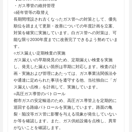
・ガス導管の維持管理
○経年管等の取替え
長期間埋設され古くなったガス管への対策として、優先
順位を踏まえて更新・改善についての年度計画を立案、
対策を確実に実施しています。白ガス管への対策は、可
能な限り2030年度までに改善完了できるよう努めていま
す。
○ガス漏えい定期検査の実施
ガス漏えいの早期発見のため、定期漏えい検査を実施
し、発見した漏えい箇所は早期に対応します。検査の計
画・実施および管理にあたっては、ガス事業法関係法令
や通達に定められた事項を遵守する他、当社独自に「ガ
ス漏えい点検」を計画して、実施しています。
○高圧ガス導管のパトロール
都市ガスの安定輸送のため、高圧ガス導管上を定期的に
巡回する路線パトロールを実施しています。路面の亀
裂・陥没等ガス管に影響を与える現象が発生していない
か等を確認します。また、ガス供給設備を点検し、異常
がないことを確認します。