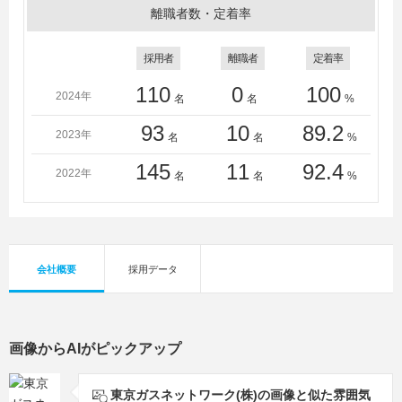
離職者数・定着率
採用者
離職者
定着率
110
0
100
2024年
名
名
%
93
10
89.2
2023年
名
名
%
145
11
92.4
2022年
名
名
%
会社概要
採用データ
画像からAIがピックアップ
東京ガスネットワーク(株)の画像と似た雰囲気