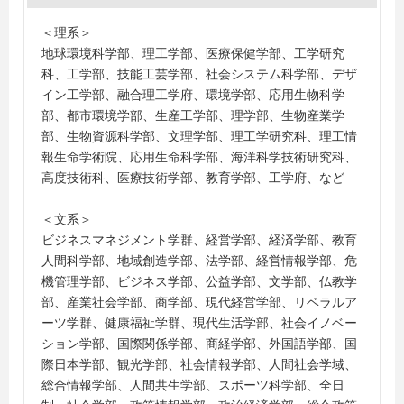
【採用実績（高専）】
＜理系＞
秋田工業高等専門学校、阿南工業高等専門学校、有明工
地球環境科学部、理工学部、医療保健学部、工学研究
業高等専門学校、石川工業高等専門学校、一関工業高等
科、工学部、技能工芸学部、社会システム科学部、デザ
専門学校、宇部工業高等専門学校、大分工業高等専門学
イン工学部、融合理工学府、環境学部、応用生物科学
校、小山工業高等専門学校、香川高等専門学校、香川高
部、都市環境学部、生産工学部、理学部、生物産業学
等専門学校（高松）、鹿児島工業高等専門学校、木更津
部、生物資源科学部、文理学部、理工学研究科、理工情
工業高等専門学校、近畿大学工業高等専門学校、釧路工
報生命学術院、応用生命科学部、海洋科学技術研究科、
業高等専門学校、久留米工業高等専門学校、群馬工業高
高度技術科、医療技術学部、教育学部、工学府、など
等専門学校、呉工業高等専門学校、神戸市立工業高等専
門学校、佐世保工業高等専門学校、サレジオ工業高等専
＜文系＞
門学校、仙台高等専門学校、仙台高等専門学校 、鶴岡工
ビジネスマネジメント学群、経営学部、経済学部、教育
業高等専門学校、東京都荒川産業技術高等専門学校、東
人間科学部、地域創造学部、法学部、経営情報学部、危
京都立産業技術高等専門学校、東京都立産業技術高等専
機管理学部、ビジネス学部、公益学部、文学部、仏教学
門学校 荒川キャンパス、東京都立産業技術高等専門学校
部、産業社会学部、商学部、現代経営学部、リベラルア
品川キャンパス、鳥羽商船高等専門学校、長岡工業高等
ーツ学群、健康福祉学群、現代生活学部、社会イノベー
専門学校、函館工業高等専門学校、八戸工業高等専門学
ション学部、国際関係学部、商経学部、外国語学部、国
校、富山高等専門学校、福井工業高等専門学校、福島工
際日本学部、観光学部、社会情報学部、人間社会学域、
業高等専門学校、福島工業高等専門学校 、松江工業高等
総合情報学部、人間共生学部、スポーツ科学部、全日
専門学校 、都城工業高等専門学校、米子工業高等専門学