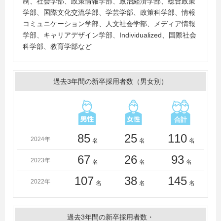
制、社会学部、政策情報学部、政治経済学部、総合政策
校
学部、国際文化交流学部、学芸学部、政策科学部、情報
コミュニケーション学部、人文社会学部、メディア情報
学部、キャリアデザイン学部、Individualized、国際社会
科学部、教育学部など
過去3年間の新卒採用者数（男女別）
85
25
110
2024年
名
名
名
67
26
93
2023年
名
名
名
107
38
145
2022年
名
名
名
過去3年間の新卒採用者数・