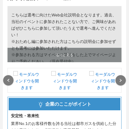
こちらは選考に向けたWeb会社説明会となります。過去、
当社のイベントに参加されたことない方で、ご興味があれ
ばぜひこちらに参加して頂いたうえで選考へ進んでくださ
い！
※おためし編に参加された方はこちらの説明会に参加せず
とも選考には参加いただけます。
※参加される方はマイページ登録をした上でマイページよ
もっと見る
りご予約ください。（現在受付中）
Previous
Next
企業のここがポイント
安定性・将来性
業界No.1のお客様件数を誇る当社は都市ガスを供給した分