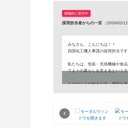
積極的に受付中
採用担当者からの一言
（2026/02/
みなさん、こんにちは！！
四国化工機人事課の採用担当です
私たちは、包装・充填機械や食品
て人々の暮らしを支えるという大
ものづくりが好きな方、挑戦を楽
きたいと考えています。
皆さんとお会いできる日を心より
Previous