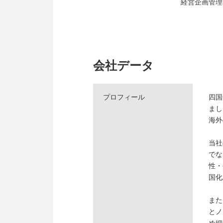
経営企画管理
会社データ
プロフィール
四国
まし
海外
当社
でな
性・
国化
また
とノ