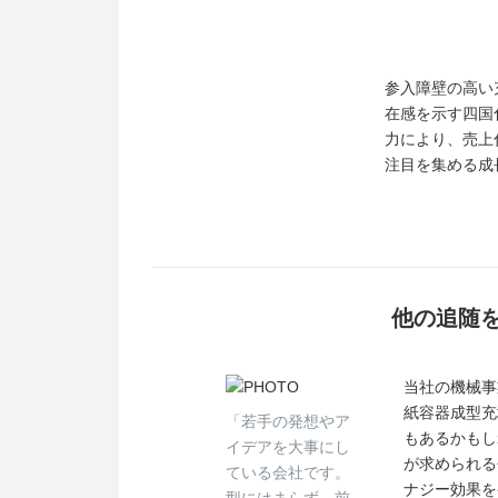
参入障壁の高い
在感を示す四国
力により、売上伸
注目を集める成
他の追随
当社の機械事
紙容器成型充
「若手の発想やア
もあるかもし
イデアを大事にし
が求められる
ている会社です。
ナジー効果を