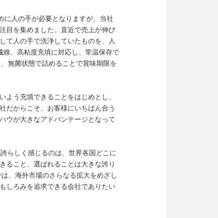
ために人の手が必要となりますが、当社
注目を集めました。直近で売上が伸び
して人の手で洗浄していたものを、人
繊維、高粘度充填に対応し、常温保存で
し、無菌状態で詰めることで賞味期限を
いよう充填できることをはじめとし、
社だからこそ、お客様にいちばん合う
ハウが大きなアドバンテージとなって
が誇らしく感じるのは、世界各国どこに
きること、選ばれることは大きな誇り
では、海外市場のさらなる拡大をめざし
もしろみを追求できる会社でありたい