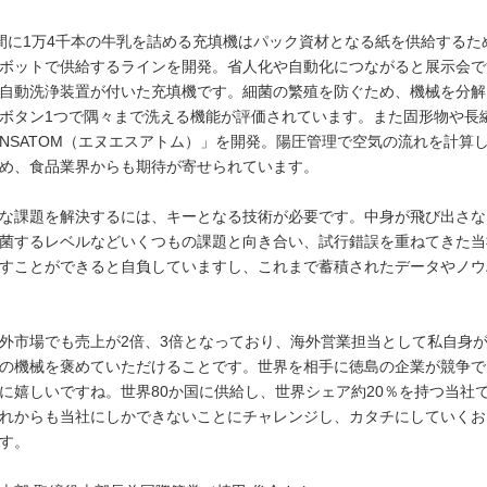
間に1万4千本の牛乳を詰める充填機はパック資材となる紙を供給する
ボットで供給するラインを開発。省人化や自動化につながると展示会で
自動洗浄装置が付いた充填機です。細菌の繁殖を防ぐため、機械を分解
ボタン1つで隅々まで洗える機能が評価されています。また固形物や長
NSATOM（エヌエスアトム）」を開発。陽圧管理で空気の流れを計算
め、食品業界からも期待が寄せられています。
な課題を解決するには、キーとなる技術が必要です。中身が飛び出さな
菌するレベルなどいくつもの課題と向き合い、試行錯誤を重ねてきた当
すことができると自負していますし、これまで蓄積されたデータやノウ
外市場でも売上が2倍、3倍となっており、海外営業担当として私自身
の機械を褒めていただけることです。世界を相手に徳島の企業が競争で
に嬉しいですね。世界80か国に供給し、世界シェア約20％を持つ当社
れからも当社にしかできないことにチャレンジし、カタチにしていくお
す。