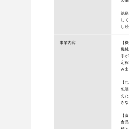
め細
徳島
して
し続
事業内容
【機
機械
手が
定稼
み出
【包
包装
えた
きな
【食
食品
械と