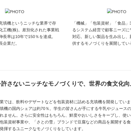
充填機というニッチな業界で存
「機械」「包装資材」「食品」
化工機(株)。差別化された事業戦
るシステム経営で顧客ニーズに
長率は10年で150％を達成。
対応。新しい製品を生み出し、
長企業だ。
供するモノづくりを展開してい
を許さないニッチなモノづくりで、世界の食文化向
業では、飲料やデザートなどを包装資材に詰める充填機を開発していま
填機の国内シェアは約70％。学生の皆さんが手にする牛乳やジュース
れません。さらに安全性はもちろん、鮮度やおいしさをキープし、使い
包装資材事業や、「さとの雪」ブランドで豆腐などの商品を展開する食
発揮するユニークなモノづくりをしています。