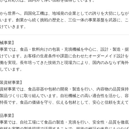
かな対応力は、国内外で厚い信頼を獲得しています。
から世界へ。四国化工機は、地域発の企業としての誇りを大切にしなが
います。創業から続く挑戦の歴史と、三位一体の事業基盤を武器に、こ
けていきます。
械事業】
事業では、食品・飲料向けの包装・充填機械を中心に、設計・製造・据
けています。お客様の生産条件や課題に合わせたオーダーメイド設計を
働を実現。長年培ってきた技術力と現場力により、国内のみならず海外
しています。
装資材事業】
資材事業では、食品容器や包材の開発・製造を行い、内容物の品質保持
製品づくりに取り組んでいます。自社機械との高い適合性を活かし、容
特長です。食品の価値を守り、伝える包材として、安心と信頼を支えて
品事業】
事業では、自社工場にて食品の製造・充填を行い、安全性・品質を徹底
包材を実際の製造現場で活用することで、技術の検証や改良にもつなげ