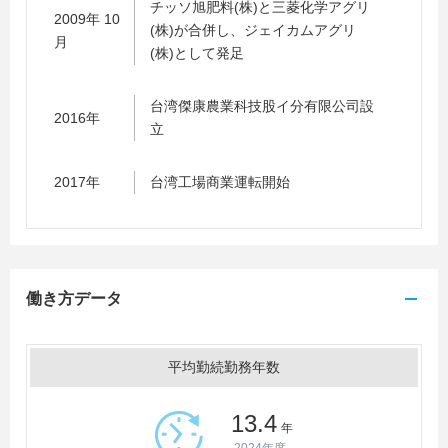
チッソ旭肥料(株)と三菱化学アグリ
2009年 10
(株)が合併し、ジェイカムアグリ
月
(株)として発足
台湾傑康農業科技股イ分有限公司設
2016年
立
2017年
台湾工場商業運転開始
働き方データ
平均勤続勤務年数
13.4
年