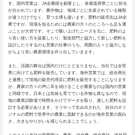
す。国内営業は、JA全農様を顧客とし、各都道府県ごとに担当
が分かれています。農作物は、地域ごとに生産されている種類
が違うだけでなく、育つ土壌も違います。肥料の販売先はJA全
農ですが、現場を知るためには農家の方々のところへも足を運
ぶことが大切です。そこで吸い上げたニーズを元に、肥料のよ
り良い使い方を提案したり、製造部門と協力して新しい肥料を
設計したりするのも営業の仕事のうち。周囲の人々と協力しな
がらより良い農業環境を作り出していきます。
また、活躍の舞台は国内だけにとどまりません。当社では全世
界に向けても肥料を販売しています。海外営業では、総合商社
と連携して現地の販売代理店に肥料を販売することになります
が、農家の方々の声に耳を傾けることが重要なのは国内の営業
と同様です。日本とは気候も育てている作物も異なるので、現
地の農業試験場で時間をかけてデータを取り、適した肥料を設
計する必要があります。そうやって生み出された、自分のオリ
ジナルの肥料で世界中の農業に貢献できるのが海外営業の面白
さ。大きなやりがいを感じられることでしょう。