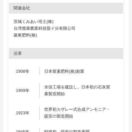
関連会社
茨城くみあい培土(株)
台湾傑康農業科技股イ分有限公司
菱東肥料(株)
沿革
1908年
日本窒素肥料(株)創業
水俣工場を建設し、日本初の石灰窒
1909年
素製造開始
世界初カザレー式合成アンモニア・
1923年
硫安の製造開始
1945年
戦後初、硫安の製造再開