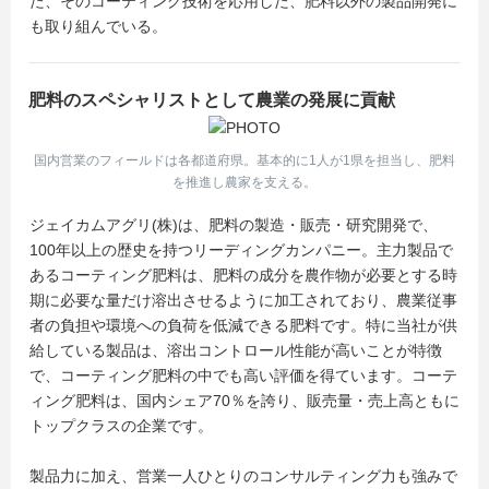
た、そのコーティング技術を応用した、肥料以外の製品開発に
も取り組んでいる。
肥料のスペシャリストとして農業の発展に貢献
国内営業のフィールドは各都道府県。基本的に1人が1県を担当し、肥料
を推進し農家を支える。
ジェイカムアグリ(株)は、肥料の製造・販売・研究開発で、
100年以上の歴史を持つリーディングカンパニー。主力製品で
あるコーティング肥料は、肥料の成分を農作物が必要とする時
期に必要な量だけ溶出させるように加工されており、農業従事
者の負担や環境への負荷を低減できる肥料です。特に当社が供
給している製品は、溶出コントロール性能が高いことが特徴
で、コーティング肥料の中でも高い評価を得ています。コーテ
ィング肥料は、国内シェア70％を誇り、販売量・売上高ともに
トップクラスの企業です。
製品力に加え、営業一人ひとりのコンサルティング力も強みで