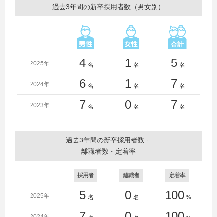
過去3年間の新卒採用者数（男女別）
4
1
5
2025年
名
名
名
6
1
7
2024年
名
名
名
7
0
7
2023年
名
名
名
過去3年間の新卒採用者数・
離職者数・定着率
採用者
離職者
定着率
5
0
100
2025年
名
名
%
7
0
100
2024年