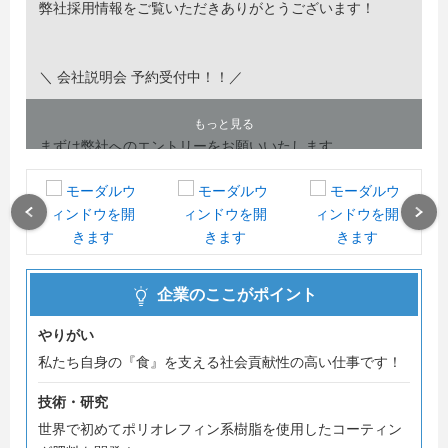
弊社採用情報をご覧いただきありがとうございます！
＼ 会社説明会 予約受付中！！／
もっと見る
まずは弊社へのエントリーをお願いいたします。
ご参加希望の方は、マイナビにて予約を受付しております
ので、
是非ご予約をお願いいたします。
Previous
Next
当日は皆様とお話できることを楽しみにしています！
企業のここがポイント
やりがい
私たち自身の『食』を支える社会貢献性の高い仕事です！
技術・研究
世界で初めてポリオレフィン系樹脂を使用したコーティン