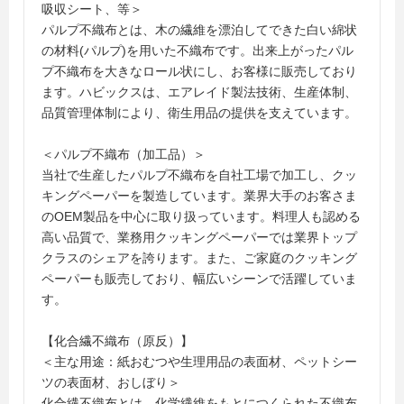
吸収シート、等＞
パルプ不織布とは、木の繊維を漂泊してできた白い綿状
の材料(パルプ)を用いた不織布です。出来上がったパル
プ不織布を大きなロール状にし、お客様に販売しており
ます。ハビックスは、エアレイド製法技術、生産体制、
品質管理体制により、衛生用品の提供を支えています。
＜パルプ不織布（加工品）＞
当社で生産したパルプ不織布を自社工場で加工し、クッ
キングペーパーを製造しています。業界大手のお客さま
のOEM製品を中心に取り扱っています。料理人も認める
高い品質で、業務用クッキングペーパーでは業界トップ
クラスのシェアを誇ります。また、ご家庭のクッキング
ペーパーも販売しており、幅広いシーンで活躍していま
す。
【化合繊不織布（原反）】
＜主な用途：紙おむつや生理用品の表面材、ペットシー
ツの表面材、おしぼり＞
化合繊不織布とは、化学繊維をもとにつくられた不織布