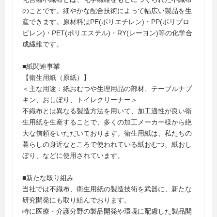
のことです。細やかな配合技術によって幅広い製品を生
産できます。原材料はPE(ポリエチレン)・PP(ポリプロ
ピレン)・PET(ポリエステル)・RY(レーヨン)等の化学合
成繊維です。
■紙関連事業
【衛生用紙（原紙）】
＜主な用途：紙おむつや生理用品の部材、テーブルナプ
キン、おしぼり、トイレクリーナー＞
不織布とは異なる製造方法を用いて、加工適性が良い衛
生用紙を生産することで、多くの加工メーカー様から絶
大な信頼をいただいております。衛生用紙は、私たちの
暮らしの身近なところで使われている紙おむつ、紙おし
ぼり、などに使用されています。
■新たな取り組み
当社では不織布、衛生用紙の製造技術を武器に、新たな
研究開発にも取り組んでおります。
特に医療・介護分野の製品開発や環境に配慮した製品開