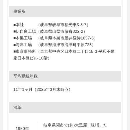
事業所
■本社 （岐阜県岐阜市福光東3-5-7）
■伊自良工場（岐阜県山県市藤倉822-2）
■本巣工場 （岐阜県本巣市屋井昼待1057-6）
■海津工場 （岐阜県海津市海津町平原723）
■東京事務所（東京都中央区日本橋二丁目15-3 平和不動
産日本橋ビル 10階）
平均勤続年数
11年1ヶ月（2025年3月末時点）
沿革
岐阜県関市で(株)大黒屋（味噌、た
1950年