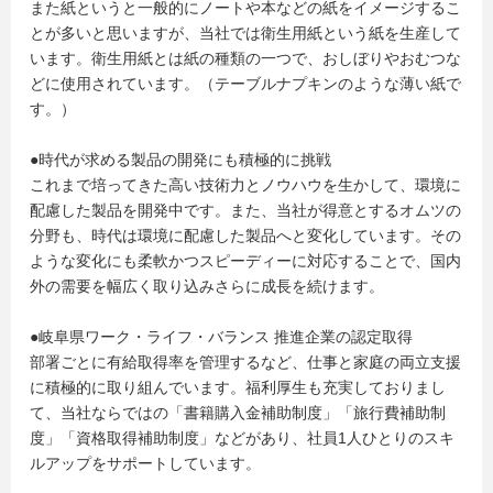
また紙というと一般的にノートや本などの紙をイメージするこ
とが多いと思いますが、当社では衛生用紙という紙を生産して
います。衛生用紙とは紙の種類の一つで、おしぼりやおむつな
どに使用されています。（テーブルナプキンのような薄い紙で
す。）
●時代が求める製品の開発にも積極的に挑戦
これまで培ってきた高い技術力とノウハウを生かして、環境に
配慮した製品を開発中です。また、当社が得意とするオムツの
分野も、時代は環境に配慮した製品へと変化しています。その
ような変化にも柔軟かつスピーディーに対応することで、国内
外の需要を幅広く取り込みさらに成長を続けます。
●岐阜県ワーク・ライフ・バランス 推進企業の認定取得
部署ごとに有給取得率を管理するなど、仕事と家庭の両立支援
に積極的に取り組んでいます。福利厚生も充実しておりまし
て、当社ならではの「書籍購入金補助制度」「旅行費補助制
度」「資格取得補助制度」などがあり、社員1人ひとりのスキ
ルアップをサポートしています。