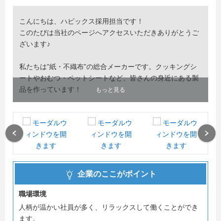
こんにちは、ハビックス採用担当です！
このたびは当社のページへアクセスいただきありがとうご
ざいます♪
私たちは”紙・不織布”の総合メーカーです。クッキングシ
ートやおむつ・ペットシートなど、皆さんの身近にある製
品を作っています！
もっと見る
工場は全て県内にあり、岐阜県で腰を据えて働きたい！と
いう方や、U・Iターンで地元に戻られた方が多く在籍して
います。
Previous
Next
また文系学部出身の方も在籍しており、営業部や人事担当
など様々な部署で活躍されています。
企業のここがポイント
「岐阜で腰を据えて働きたい！」
職場環境
「文系だけどモノづくりに興味がある！」
人柄が温かい社員が多く、リラックスして働くことができ
ます。