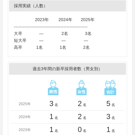
部大学、金城学院大学、名古屋商科大学、岐阜聖徳学園
採用実績（人数）
大学、長浜バイオ大学、朝日大学、愛媛大学
＜短大・高専・専門学校＞
2023年 2024年 2025年
岐阜市立女子短期大学
-------------------------------------------------
大卒 ― 2名 3名
短大卒 ― ― ―
高卒 1名 1名 2名
過去3年間の新卒採用者数（男女別）
3
2
5
2025年
名
名
名
1
2
3
2024年
名
名
名
1
0
1
2023年
名
名
名