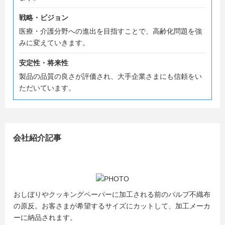
という方はまずはお気軽にエントリーください。
皆様にお会いできることを楽しみにしております☆★☆
戦略・ビジョン
医療・介護分野への進出を目指すことで、高齢化問題を強
みに変えていきます。
安定性・将来性
製品の品質の良さが評価され、大手企業さまにも信頼をい
ただいています。
会社紹介記事
おしぼりやクッキングペーパーに加工される前のパルプ不織布
の原反。お客さまが希望するサイズにカットして、加工メーカ
ーに納品されます。