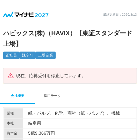
最終更新日：2026/3/13
ハビックス(株)（HAVIX）【東証スタンダード
上場】
正社員
既卒可
上場企業
現在、応募受付を停止しています。
会社概要
採用データ
紙・パルプ
化学
商社（紙・パルプ）
機械
業種
岐阜県
本社
5億9,366万円
資本金