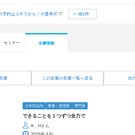
の予約はコチラから！※選考可
他1件
・セミナー
先輩情報
先輩
この企業の先輩一覧へ戻る
次
５年目以内
事務・管理系
専門系
できることを１つずつ全力で
K．Hさん
2025年入社