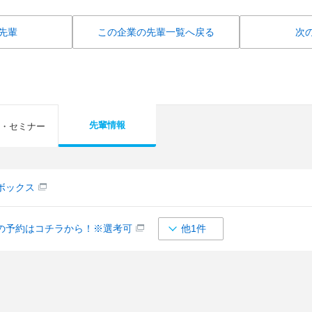
先輩
この企業の先輩一覧へ戻る
次
先輩情報
・セミナー
ボックス
の予約はコチラから！※選考可
他1件