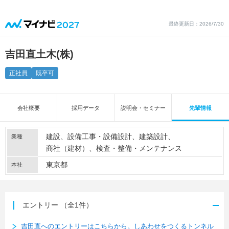
最終更新日：2026/7/30
吉田直土木(株)
正社員
既卒可
会社概要
採用データ
説明会・セミナー
先輩情報
建設
設備工事・設備設計
建築設計
業種
商社（建材）
検査・整備・メンテナンス
東京都
本社
エントリー
（全1件）
吉田直へのエントリーはこちらから。しあわせをつくるトンネル