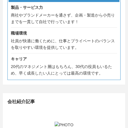
私たちは生地の調達・デザイン・縫製・販売までを手がけ
製品・サービス力
るオーダーカーテン業界初のSPA企業です。
商社やブランドメーカーを通さず、企画・製造から小売り
この体制を強みにローコスト・ハイクオリティなものづく
までを一貫して自社で行っています！
りを実現しています。
創業当初よりお客様第一主義の理念を貫いていますが、そ
職場環境
のためには社員が快適に働く環境を整えることが重要だと
社員が快適に働くために、仕事とプライベートのバランス
考えており、福利厚生や労働条件に配慮し、ワークライフ
を取りやすい環境を提供しています。
バランスを重視した環境を重視しています。
キャリア
最大の強みである自社縫製工場は、日本最大級の規模を誇
20代のマネジメント層はもちろん、30代の役員もいるた
ります。
め、早く成長したい人にとっては最高の環境です。
また、現在、全国に直営小売店『ジャストカーテン』を16
店舗展開しており、今後も関東を中心に店舗拡大を進めて
いく計画です。
会社紹介記事
急成長していくインテリックスの仲間になっていただける
と嬉しいです。