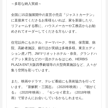
～多彩な納入実績～
全国に15店舗展開中の直営小売店『ジャストカーテン』
に直接来てくださるお客様もいれば、家を新築したり、
リフォームする際に、ハウスメーカーや工務店からお勧
めされてオーダーしてくださる方もいます。
住宅以外にもホテル、テーマパーク、学校、保育園、病
院、高齢者施設、銀行ほか実績は多種多様。東京エディ
ション虎ノ門、JWマリオットホテル・奈良、グランドハ
イアット東京などの一流ホテルをはじめ、HERBIS
PLAZA ENT大阪四季劇場等の大型商業施設など、人々が
集う空間を彩っています。
また、映画やドラマ、テレビ番組にも美術協力を行って
います。『新解釈・三国志』（2020年映画）、『朝がく
る』（2020年映画）、『センセイ君主』（2018年映
画）で皆さんにお会いしているかもしれません。