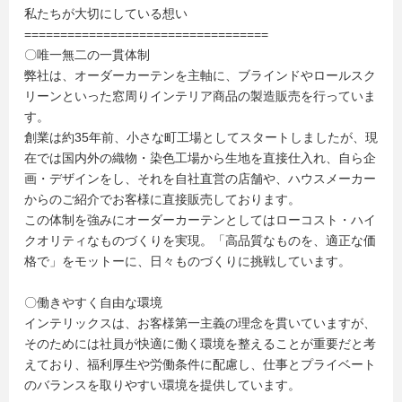
私たちが大切にしている想い
==================================
〇唯一無二の一貫体制
弊社は、オーダーカーテンを主軸に、ブラインドやロールスク
リーンといった窓周りインテリア商品の製造販売を行っていま
す。
創業は約35年前、小さな町工場としてスタートしましたが、現
在では国内外の織物・染色工場から生地を直接仕入れ、自ら企
画・デザインをし、それを自社直営の店舗や、ハウスメーカー
からのご紹介でお客様に直接販売しております。
この体制を強みにオーダーカーテンとしてはローコスト・ハイ
クオリティなものづくりを実現。「高品質なものを、適正な価
格で」をモットーに、日々ものづくりに挑戦しています。
〇働きやすく自由な環境
インテリックスは、お客様第一主義の理念を貫いていますが、
そのためには社員が快適に働く環境を整えることが重要だと考
えており、福利厚生や労働条件に配慮し、仕事とプライベート
のバランスを取りやすい環境を提供しています。