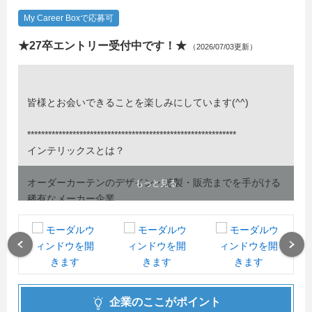
My Career Boxで応募可
★27卒エントリー受付中です！★
（2026/07/03更新）
皆様とお会いできることを楽しみにしています(^^)
************************************************************
インテリックスとは？
オーダーカーテンのデザイン・縫製・販売までを手がける
もっと見る
稀有なメーカー企業
★オーダーカーテン業界の常識を覆すビジネスモデル★
私たちインテリックスは創業35年目、社員数が300名以上
Previous
Next
の”窓装飾インテリア”メーカー企業です！
ビジョンは『カーテンを通じて人々の暮らしを豊かにする
企業のここがポイント
こと』