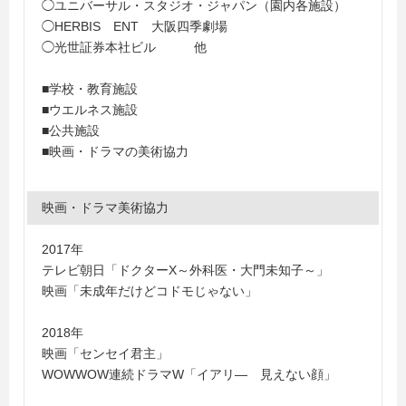
◯ユニバーサル・スタジオ・ジャパン（園内各施設）
◯HERBIS ENT 大阪四季劇場
◯光世証券本社ビル 他
■学校・教育施設
■ウエルネス施設
■公共施設
■映画・ドラマの美術協力
映画・ドラマ美術協力
2017年
テレビ朝日「ドクターX～外科医・大門未知子～」
映画「未成年だけどコドモじゃない」
2018年
映画「センセイ君主」
WOWWOW連続ドラマW「イアリ― 見えない顔」