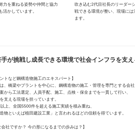
努力を重ねる姿勢や仲間と協力
吹き込む2代目社長のリーダー
も活かしています。
戦できる環境が整い、現場には
ます。
若手が挑戦し成長できる環境で社会インフラを支え
ントなど鋼構造物施工のエキスパート】
は、橋梁やプラントを中心に、鋼構造物の施工・管理を専門とする会社
案から工法選定、人員手配、施工、点検・保全までを一貫して行い、
を支える現場を担っています。
年以上、全国5500件を超える施工実績を積み重ね、
造物といえば植田建設工業」と言われるほどの信頼を得ています。
な会社ですか？ 今の形になるまでの歩みは？】