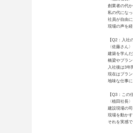
創業者の代か
私の代になっ
社員が自由に
現場の声を経
【Q2：入社
〈佐藤さん〉
建築を学んだ
橋梁やプラン
入社後は3年
現在はプラン
地味な仕事に
【Q3：この
〈植田社長〉
建設現場の司
現場を動かす
それを実感で