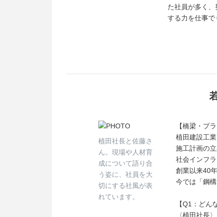
た社員が多く、
する力を仕事で
【橋梁・プラ
植田建設工業
植田社長と佐藤さ
施工計画の立
ん。現場や人材育
社会インフラ
成について語り合
創業以来40
う姿に、社員を大
今では「鋼構
切にする社風が表
れています。
【Q1：どん
〈植田社長〉