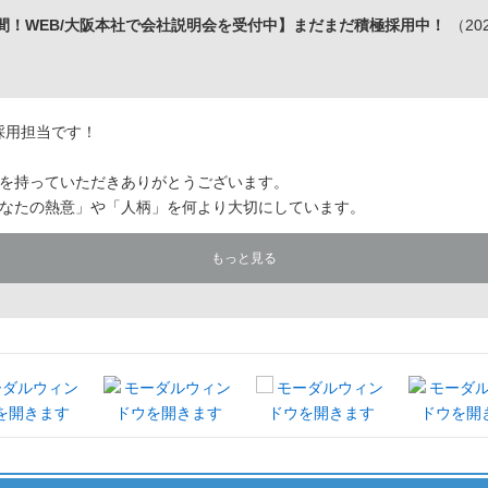
間！WEB/大阪本社で会社説明会を受付中】まだまだ積極採用中！
（202
採用担当です！
を持っていただきありがとうございます。
なたの熱意」や「人柄」を何より大切にしています。
もっと見る
。
で判断します。
ピーディーに将来を決めたい方を応援します。
！
たい」「しっかり稼ぎたい」そんな動機でOK！
うカジュアルな面談も随時受け付けています。