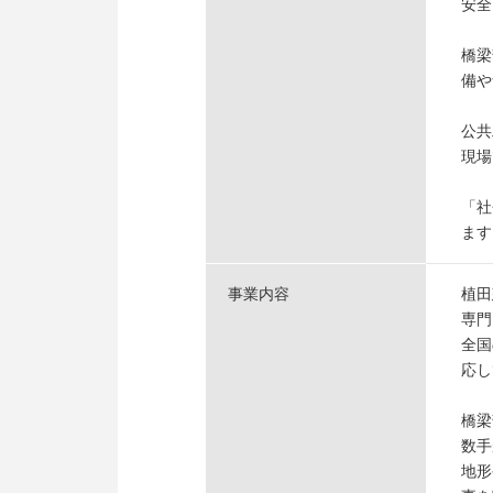
安全
橋梁
備や
公共
現場
「社
ます
事業内容
植田
専門
全国
応し
橋梁
数手
地形