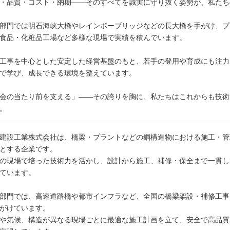
・品質・コスト・納期――そのすべてを誠実に守り抜く姿勢が、私たち
部門では明石海峡大橋やレインボーブリッジなどの長大橋を手がけ、プ
食品・化粧品工場など多様な現場で実績を積んでいます。
工事を中心とした安定した経営基盤のもと、若手の登用や育成にも注力
で学び、成長できる環境を整えています。
会の当たり前を支える」――その誇りを胸に、私たちはこれからも技術
。
建設工業株式会社は、橋梁・プラントなどの鋼構造物における施工・管
とする企業です。
の現場で培った技術力を活かし、設計から施工、補修・保全まで一貫し
ています。
部門では、高速道路橋や都市インフラなど、全国の橋梁架設・補修工事
がけています。
や気候、構造が異なる現場ごとに最適な施工計画を立て、安全で高品質