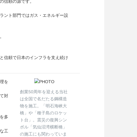
の信頼の源です。
ラント部門ではガス・エネルギー設
。
と信頼で日本のインフラを支え続け
理を
創業50周年を迎える当社
て対
は全国で名だたる鋼構造
物を施工。「明石海峡大
橋」や「種子島のロケッ
を多
ト台」。震災の復興シン
ボル「気仙沼湾横断橋」
な工
の施工にも関わっていま