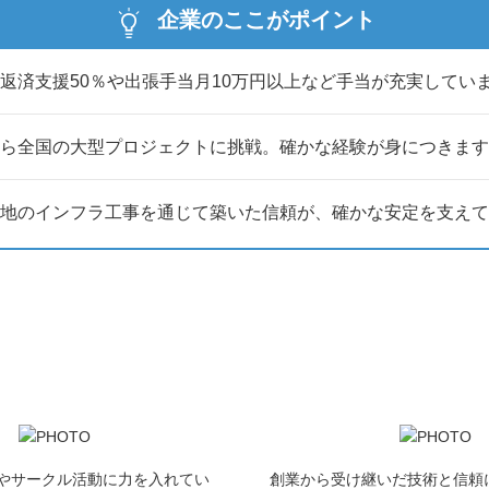
企業のここがポイント
ます。皆様とお会いできるのを楽しみにしています！
返済支援50％や出張手当月10万円以上など手当が充実してい
ら全国の大型プロジェクトに挑戦。確かな経験が身につきます
地のインフラ工事を通じて築いた信頼が、確かな安定を支えて
やサークル活動に力を入れてい
創業から受け継いだ技術と信頼