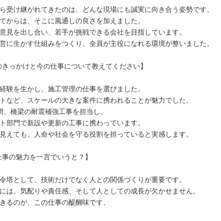
ら受け継がれてきたのは、どんな現場にも誠実に向き合う姿勢です。
てからは、そこに風通しの良さを加えました。
意見を出し合い、若手が挑戦できる会社を目指しています。
営に生かす仕組みをつくり、全員が主役になれる環境が整いました。
のきっかけと今の仕事について教えてください】
経験を生かし、施工管理の仕事を選びました。
トなど、スケールの大きな案件に携われることが魅力でした。
間、橋梁の耐震補強工事を担当し、
ト部門で新設や更新の工事に携わっています。
見えても、人命や社会を守る役割を担っていると実感します。
仕事の魅力を一言でいうと？】
令塔として、技術だけでなく人との関係づくりが重要です。
には、気配りや責任感、そして人としての成長が欠かせません。
きるのが、この仕事の醍醐味です。