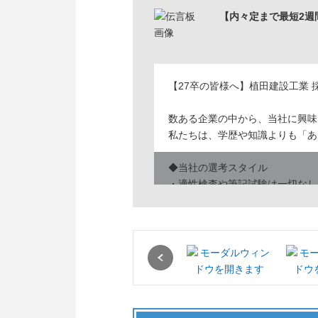
【内々定まで最短2週
【27卒の皆様へ】植田建設工業 
数ある企業の中から、当社に興味
私たちは、学歴や知識よりも「あ
◆当社の選考スタイル
・適性検査や筆記試験は一切なし
・人物・熱意重視の「面接」のみ
・内々定まで【最短2週間】。ス
◆求める人物像
Previous
・文理不問／全学部・全学科歓迎
・「日本を代表する仕事に関わり
「まずは話を聞いてみたい」とい