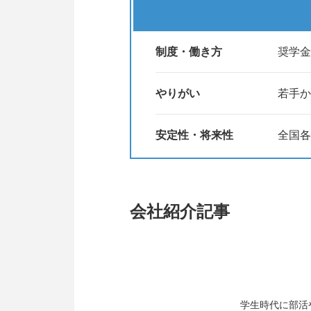
日程は決まり次第、更新していき
制度・働き方
奨学金
やりがい
若手か
安定性・将来性
全国各
会社紹介記事
学生時代に部活