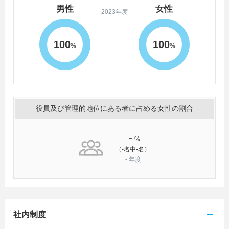
男性
女性
2023年度
100
100
%
%
役員及び管理的地位にある者に占める女性の割合
-
%
（-名中-名）
-
年度
社内制度