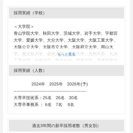
採用実績（学校）
＜大学院＞
青山学院大学、秋田大学、茨城大学、岩手大学、宇都宮
大学、愛媛大学、大分大学、大阪大学、大阪工業大学、
大阪公立大学、大阪市立大学、大阪府立大学、岡山大
学、鹿児島大学、金沢大学、関西大学、九州大学、九州
もっと見る
工業大学、京都大学、熊本大学、群馬大学、慶應義塾大
学、工学院大学、高知工科大学、神戸大学、埼玉大学、
採用実績（人数）
静岡大学、芝浦工業大学、上智大学、信州大学、成蹊大
学、崇城大学、拓殖大学、千葉大学、千葉工業大学、中
2024年 2025年 2026年(予)
央大学、筑波大学、電気通信大学、東海大学、東京大
-------------------------------------------------
学、東京海洋大学、東京工業大学、東京電機大学、東京
大専卒技術系：25名 26名 30名
都市大学、東京都立大学、東京理科大学、同志社大学、
大専卒事務系 ： 6名 7名 8名
東北大学、鳥取大学、富山大学、豊橋技術科学大学、長
岡技術科学大学、長崎大学、名古屋大学、名古屋工業大
学、新潟大学、日本大学、白鴎大学、弘前大学、広島大
過去3年間の新卒採用者数（男女別）
学、広島工業大学、福岡大学、法政大学、北海道大学、