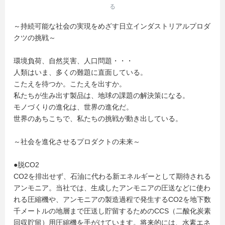
る
～持続可能な社会の実現をめざす日立インダストリアルプロダ
クツの挑戦～
環境負荷、自然災害、人口問題・・・
人類はいま、多くの難題に直面している。
こたえを待つか。こたえを出すか。
私たちが生み出す製品は、地球の課題の解決策になる。
モノづくりの進化は、世界の進化だ。
世界のあちこちで、私たちの挑戦が動き出している。
～社会を進化させるプロダクトの未来～
●脱CO2
CO2を排出せず、石油に代わる新エネルギーとして期待される
アンモニア。当社では、生成したアンモニアの圧送などに使わ
れる圧縮機や、アンモニアの製造過程で発生するCO2を地下数
千メートルの地層まで圧送し貯留するためのCCS（二酸化炭素
回収貯留）用圧縮機を手がけています。将来的には、水素エネ