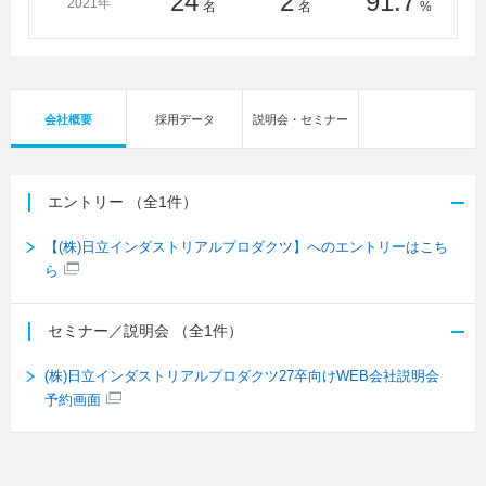
24
2
91.7
2021年
名
名
%
学 名古屋工業大学 立教大学 横浜市立大学 関西外
国語大学 九州産業大学 広島大学 弘前大学 甲南大
学 国士館大学 新潟大学 神戸大学 崇城大学 千葉
商科大学 大東文化大学 大分大学 長岡技術科学大
会社概要
採用データ
説明会・セミナー
学 長崎総合科学大学 津田塾大学 東京都市大学 日
本体育大学 八戸工業大学 姫路工業大学 福岡工業大
学 名城大学 龍谷大学 獨協大学 愛媛大学 宮崎大
学 京都大学 玉川大学 駒澤大学 広島電機大学 高
エントリー
（全1件）
知工科大学 佐賀大学 山梨大学 首都大学東京 東京
【(株)日立インダストリアルプロダクツ】へのエントリーはこち
外国語大学 徳島大学 富山大学 豊橋技術科学大学
ら
松江工業高等専門学校 沼津工業高等専門学校 石川工
業高等専門学校 大分工業高等専門学校 鈴鹿工業高等
専門学校
セミナー／説明会
（全1件）
(株)日立インダストリアルプロダクツ27卒向けWEB会社説明会
予約画面