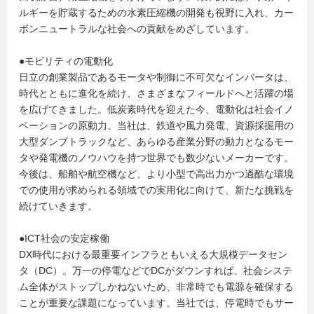
ルギーを貯蔵するための水素圧縮機の開発も視野に入れ、カー
ボンニュートラルな社会への貢献をめざしています。
●モビリティの電動化
日立の創業製品であるモータや制御に不可欠なインバータは、
時代とともに進化を続け、さまざまなフィールドへと活躍の場
を広げてきました。低炭素時代を迎えた今、電動化は社会イノ
ベーションの原動力。当社は、鉄道や風力発電、資源採掘用の
大型ダンプトラックなど、あらゆる産業分野の動力となるモー
タや発電機のノウハウを持つ世界でも数少ないメーカーです。
今後は、船舶や航空機など、より小型で高出力かつ過酷な環境
での使用が求められる領域での実用化に向けて、新たな挑戦を
続けていきます。
●ICT社会の安定稼働
DX時代における最重要インフラともいえる大規模データセン
タ（DC）。万一の停電などでDCがダウンすれば、社会システ
ム全体がストップしかねないため、非常時でも電源を確保する
ことが重要な課題になっています。当社では、停電時でもサー