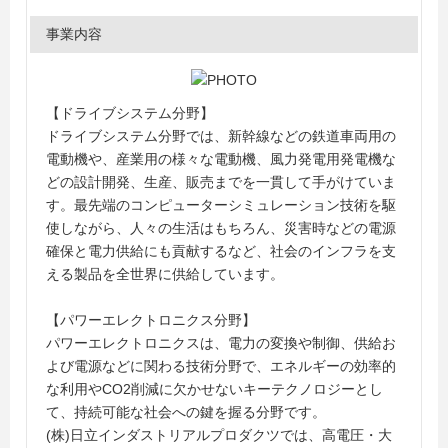
事業内容
【ドライブシステム分野】
ドライブシステム分野では、新幹線などの鉄道車両用の
電動機や、産業用の様々な電動機、風力発電用発電機な
どの設計開発、生産、販売までを一貫して手がけていま
す。最先端のコンピューターシミュレーション技術を駆
使しながら、人々の生活はもちろん、災害時などの電源
確保と電力供給にも貢献するなど、社会のインフラを支
える製品を全世界に供給しています。
【パワーエレクトロニクス分野】
パワーエレクトロニクスは、電力の変換や制御、供給お
よび電源などに関わる技術分野で、エネルギーの効率的
な利用やCO2削減に欠かせないキーテクノロジーとし
て、持続可能な社会への鍵を握る分野です。
(株)日立インダストリアルプロダクツでは、高電圧・大