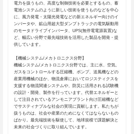
電力を扱うもの、高度な制御技術を必要とするもの、蓄
電池システムのように新しい技術を使うものなどを中心
に、風力発電・太陽光発電などの新エネルギー向けのイ
ンバータや、鉱山用超大型ダンプトラックの電気駆動用
のモータドライブインバータ、UPS(無停電電源装置)な
ど、幅広い分野で最先端技術を活用した製品を開発・提
供しています。
【機械システム/メカトロニクス分野】
機械システム/メカトロニクス分野では、主に水、空気、
ガスをコントロールする圧縮機、ポンプ、送風機などの
産業用機械のほか、物流倉庫においてロジスティクスを
支援する物流関連システムや、防災に活用される試験機
の設計・開発、製作を行っています。代替エネルギーと
して注目されているアンモニアプラント向け圧縮機など
でサスティナブルな社会の実現に貢献します。私たちが
扱うものは、社会や産業のためになくてはならないもの
ばかり。最先端技術を駆使して、地球規模で課題解決と
未来の社会づくりに取り組んでいます。