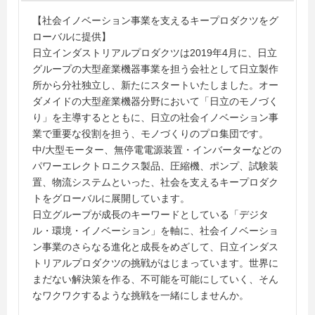
【社会イノベーション事業を支えるキープロダクツをグ
ローバルに提供】
日立インダストリアルプロダクツは2019年4月に、日立
グループの大型産業機器事業を担う会社として日立製作
所から分社独立し、新たにスタートいたしました。オー
ダメイドの大型産業機器分野において「日立のモノづく
り」を主導するとともに、日立の社会イノベーション事
業で重要な役割を担う、モノづくりのプロ集団です。
中/大型モーター、無停電電源装置・インバーターなどの
パワーエレクトロニクス製品、圧縮機、ポンプ、試験装
置、物流システムといった、社会を支えるキープロダク
トをグローバルに展開しています。
日立グループが成長のキーワードとしている「デジタ
ル・環境・イノベーション」を軸に、社会イノベーショ
ン事業のさらなる進化と成長をめざして、日立インダス
トリアルプロダクツの挑戦がはじまっています。世界に
まだない解決策を作る、不可能を可能にしていく、そん
なワクワクするような挑戦を一緒にしませんか。