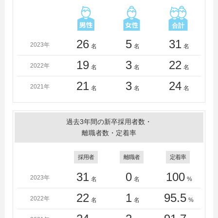
三重大学、宮崎大学、室蘭工業大学、明治大学、山形大
学、山口大学、横浜国立大学、立命館大学、龍谷大学、
早稲田大学
早稲田大学 東北大学 日本大学 九州工業大学 九州
26
5
31
2023年
名
名
名
大学 茨城大学 慶應義塾大学 千葉工業大学 東京大
学 芝浦工業大学 明治大学 東海大学 東京工業大
19
3
22
2022年
名
名
名
学 東京電機大学 近畿大学 大阪大学 筑波大学 北
海道大学 熊本大学 工学院大学 青山学院大学 立命
21
3
24
2021年
名
名
名
館大学 横浜国立大学 東京理科大学 名古屋大学 い
わき明星大学 宇都宮大学 群馬大学 秋田大学 信州
大学 東京農工大学 武蔵工業大学 金沢工業大学 山
過去3年間の新卒採用者数・
形大学 室蘭工業大学 上智大学 静岡大学 千葉大
離職者数・定着率
学 大阪工業大学 大阪府立大学 中央大学 同志社大
学 日本工業大学 北見工業大学 明星大学 一橋大
採用者
離職者
定着率
学 関西大学 山口大学 鹿児島大学 成蹊大学 拓殖
大学 電気通信大学 北海道工業大学 流通経済大学
31
0
100
2023年
名
名
%
ものつくり大学 岡山大学 岩手大学 金沢大学 広島
工業大学 埼玉大学 三重大学 神奈川工科大学 大阪
22
1
95.5
2022年
名
名
%
電気通信大学 長崎大学 鳥取大学 帝京大学 東京都
立大学 東北学院大学 東洋大学 福岡大学 法政大