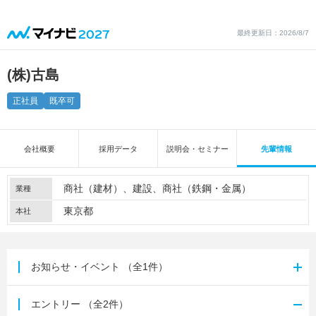
最終更新日：2026/8/7
(株)古島
正社員
既卒可
会社概要
採用データ
説明会・セミナー
先輩情報
商社（建材）
建設
商社（鉄鋼・金属）
業種
東京都
本社
お知らせ・イベント
（全1件）
エントリー
（全2件）