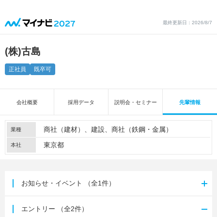
最終更新日：2026/8/7
(株)古島
正社員
既卒可
会社概要
採用データ
説明会・セミナー
先輩情報
商社（建材）
建設
商社（鉄鋼・金属）
業種
東京都
本社
お知らせ・イベント
（全1件）
エントリー
（全2件）