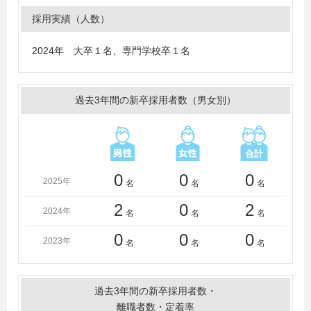
学、高知工科大学、甲南大学、神戸学院大学、神戸国際
採用実績（人数）
大学、神戸女子大学、天理大学、徳島大学、徳島文理大
学、鳥取大学、兵庫県立大学、広島国際学院大学、福岡
2024年 大卒１名、専門学校卒１名
工業大学、立命館大学、龍谷大学
＜短大・高専・専門学校＞
大原簿記専門学校大阪校、神戸電子専門学校、産業技術
過去3年間の新卒採用者数（男女別）
短期大学
0
0
0
2025年
名
名
名
2
0
2
2024年
名
名
名
0
0
0
2023年
名
名
名
過去3年間の新卒採用者数・
離職者数・定着率