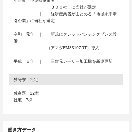
小企業・小規模事業者
３００社」に当社が選定
｜ 経済産業省がまとめる「地域未来牽
引企業」に当社が選定
令和 元年 ｜ 新規にタレットパンチングプレス設
備
（アマダEM3510ZRT）導入
平成 ５年 ｜ 三次元レーザー加工機を新規更新
独身寮・社宅
独身寮 22室
社宅 7棟
働き方データ