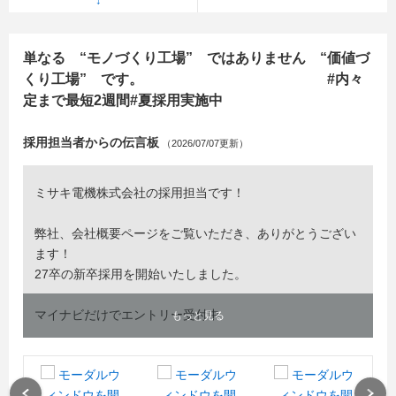
単なる “モノづくり工場” ではありません “価値づ
くり工場” です。 #内々
定まで最短2週間#夏採用実施中
採用担当者からの伝言板
（2026/07/07更新）
ミサキ電機株式会社の採用担当です！
弊社、会社概要ページをご覧いただき、ありがとうござい
ます！
27卒の新卒採用を開始いたしました。
マイナビだけでエントリー受付中
もっと見る
#内々定まで最短２週間
Previous
Next