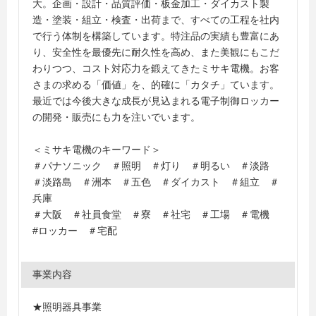
大。企画・設計・品質評価・板金加工・ダイカスト製
造・塗装・組立・検査・出荷まで、すべての工程を社内
で行う体制を構築しています。特注品の実績も豊富にあ
り、安全性を最優先に耐久性を高め、また美観にもこだ
わりつつ、コスト対応力を鍛えてきたミサキ電機。お客
さまの求める「価値」を、的確に「カタチ」ています。
最近では今後大きな成長が見込まれる電子制御ロッカー
の開発・販売にも力を注いでいます。
＜ミサキ電機のキーワード＞
＃パナソニック ＃照明 ＃灯り ＃明るい ＃淡路
＃淡路島 ＃洲本 ＃五色 ＃ダイカスト ＃組立 ＃
兵庫
＃大阪 ＃社員食堂 ＃寮 ＃社宅 ＃工場 ＃電機
#ロッカー ＃宅配
事業内容
★照明器具事業