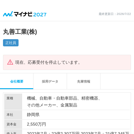
最終更新日：2026/7/22
丸善工業(株)
正社員
現在、応募受付を停止しています。
会社概要
採用データ
先輩情報
機械
自動車・自動車部品
精密機器
業種
その他メーカー
金属製品
静岡県
本社
2,550万円
資本金
2022年7月：22億2,307万円 2023年7月：21億7,345万
売上高