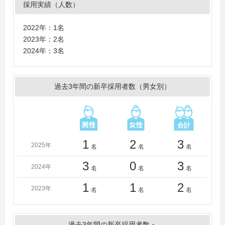
採用実績（人数）
海大学、東京農工大学、同志社大学、東洋大学、東洋英
和女学院大学、常葉大学、日本大学、日本工業大学、北
2022年：1名
海道科学大学、南九州大学、山梨大学、山梨学院大学、
2023年：2名
立教大学、早稲田大学
2024年：3名
過去3年間の新卒採用者数（男女別）
1
2
3
2025年
名
名
名
3
0
3
2024年
名
名
名
1
1
2
2023年
名
名
名
過去3年間の新卒採用者数・