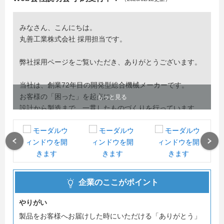
みなさん、こんにちは。
丸善工業株式会社 採用担当です。
弊社採用ページをご覧いただき、ありがとうございます。
当社は、創業72年目の開発型総合機械メーカーです。
お客様の「困った」を起点に
もっと見る
設計から製造まで、一貫したものづくりを行っています。
ゼロから製品を生み出す面白さ、
その製品が現場で使われるやりがいを、
Previous
Next
会社説明会でぜひ感じてください。
Web会社説明会、先輩社員座談会の予約を受付中です。
企業のここがポイント
みなさんのご参加をお待ちしております。
やりがい
製品をお客様へお届けした時にいただける「ありがとう」