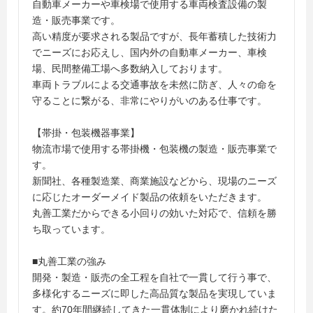
自動車メーカーや車検場で使用する車両検査設備の製
造・販売事業です。
高い精度が要求される製品ですが、長年蓄積した技術力
でニーズにお応えし、国内外の自動車メーカー、車検
場、民間整備工場へ多数納入しております。
車両トラブルによる交通事故を未然に防ぎ、人々の命を
守ることに繋がる、非常にやりがいのある仕事です。
【帯掛・包装機器事業】
物流市場で使用する帯掛機・包装機の製造・販売事業で
す。
新聞社、各種製造業、商業施設などから、現場のニーズ
に応じたオーダーメイド製品の依頼をいただきます。
丸善工業だからできる小回りの効いた対応で、信頼を勝
ち取っています。
■丸善工業の強み
開発・製造・販売の全工程を自社で一貫して行う事で、
多様化するニーズに即した高品質な製品を実現していま
す。約70年間継続してきた一貫体制により磨かれ続けた