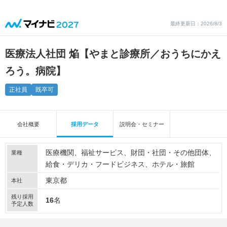
最終更新日：2026/8/3
医療法人社団 焔【やまと診療所／おうちにかえ
ろう。病院】
正社員
既卒可
会社概要
採用データ
説明会・セミナー
医療機関
福祉サービス
財団・社団・その他団体
業種
給食・デリカ・フードビジネス
ホテル・旅館
東京都
本社
残り採用
16
名
予定人数