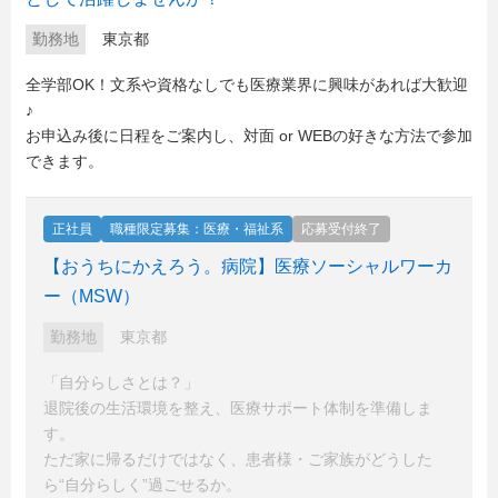
勤務地
東京都
全学部OK！文系や資格なしでも医療業界に興味があれば大歓迎
♪
お申込み後に日程をご案内し、対面 or WEBの好きな方法で参加
できます。
正社員
職種限定募集：医療・福祉系
応募受付終了
【おうちにかえろう。病院】医療ソーシャルワーカ
ー（MSW）
勤務地
東京都
「自分らしさとは？」
退院後の生活環境を整え、医療サポート体制を準備しま
す。
ただ家に帰るだけではなく、患者様・ご家族がどうした
ら“自分らしく”過ごせるか。