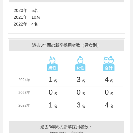
比治山大学短期大学部、広島会計学院ビジネス専門学
校、専門学校広島工学院大学校、広島工業大学専門学
2020年 5名
校、専門学校広島自動車大学校、広島情報専門学校、広
2021年 10名
島情報ビジネス専門学校、広島文化学園短期大学、安田
2022年 4名
女子短期大学
過去3年間の新卒採用者数（男女別）
1
3
4
2024年
名
名
名
0
0
0
2023年
名
名
名
1
3
4
2022年
名
名
名
過去3年間の新卒採用者数・