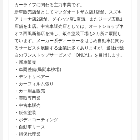
カーライフに関わる主力事業です。
新車販売店舗としてマツダオートザム店1店舗、スズキ
アリーナ店2店舗、ダイハツ店1店舗、またジープ広島1
店舗を出店。中古車販売店としては、オートショップネ
オス西風新都店を擁し、鈑金塗装工場も2カ所に展開し
ています。メーカー系ディーラーをはじめ自動車に関わ
るサービスを展開する企業は多くありますが、当社は独
自のワンストップサービスで「ONLY1」を目指します。
・新車販売
・車両整備(民間車検場)
・デントリペアー
・カーフィルム張り
・カー用品販売
・買取専門業
・中古車販売
・鈑金塗装
・ボディコーティング
・自動車リース
・損保代理業