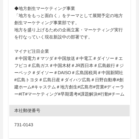
◆地方創生マーケティング事業
「地方をもっと面白く」をテーマとして展開予定の地方
創生マーケティング事業部です。
地方を盛り上げるための企画立案・マーケティング実行
を行なっていく現在新設中の部署です。
マイナビ注目企業
＃中国電力＃マツダ＃中国放送＃中電工＃ダイソー＃エ
フピコ＃広島ガス＃中国木材＃JR西日本＃広島銀行＃ジ
ーベック＃ダイソー＃DAISO＃広島国税局＃中国新聞社
#広島トヨタ＃広島日産＃ダイハツ広島＃日野自動車#創
建ホーム#キャステム＃地方創生#広島市#営業#ディーラ
ー#IT#マーケティング#早期選考#課題解決#行動#チーム
本社郵便番号
731-0143