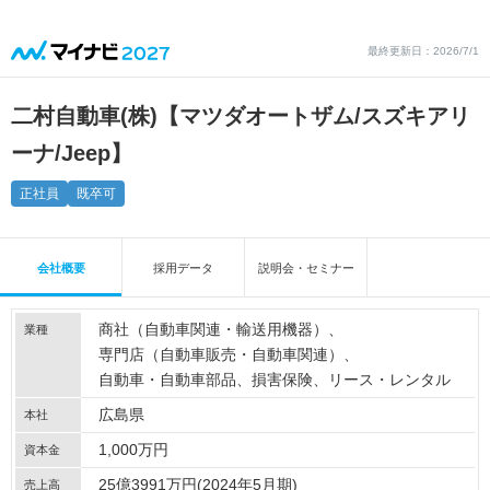
最終更新日：2026/7/1
二村自動車(株)【マツダオートザム/スズキアリ
ーナ/Jeep】
正社員
既卒可
会社概要
採用データ
説明会・セミナー
商社（自動車関連・輸送用機器）
業種
専門店（自動車販売・自動車関連）
自動車・自動車部品
損害保険
リース・レンタル
広島県
本社
1,000万円
資本金
25億3991万円(2024年5月期)
売上高