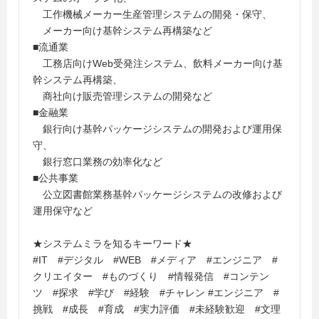
工作機械メーカー生産管理システムの開発・保守、
メーカー向け基幹システム再構築など
■流通業
工務店向けWeb受発注システム、飲料メーカー向け基
幹システム再構築、
商社向け販売管理システムの開発など
■金融業
銀行向け基幹パッケージシステムの開発および運用保
守、
銀行窓口業務の効率化など
■公共事業
公立図書館業務基幹パッケージシステムの改修および
運用保守など
★システムミラを知るキーワード★
#IT #デジタル #WEB #メディア #エンジニア #
クリエイター #ものづくり #情報発信 #コンテン
ツ #探求 #学び #経験 #チャレン #エンジニア #
挑戦 #成長 #育成 #実力評価 #未経験歓迎 #文理