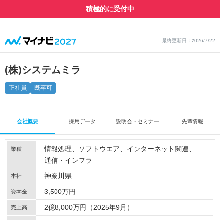
積極的に受付中
最終更新日：2026/7/22
(株)システムミラ
正社員
既卒可
会社概要
採用データ
説明会・セミナー
先輩情報
情報処理
ソフトウエア
インターネット関連
業種
通信・インフラ
神奈川県
本社
3,500万円
資本金
2億8,000万円（2025年9月）
売上高