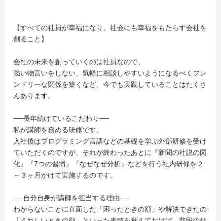
【すべての社員が幸福になり、社会にも幸福をもたらす会社を
創ること】
会社の未来を創っていくのは社員なので、
強い物言いをしない、気軽に相談しやすいようになるべくフレ
ンドリーな関係を築くなど、今でも実践していることはたくさ
んあります。
──長年続けているこだわり──
私が講師を務める研修です。
入社後はプログラミング言語などの基礎を学ぶ外部研修を受け
ていただくのですが、それが終わったあとに『新聞の社説の図
化』『7つの習慣』『なぜなぜ分析』などを行う社内研修を２
～３ヶ月かけて実施するのです。
──自分自身が講師を担当する理由──
わからないことに直面した「困ったときの顔」や解決できたの
「うれしいときの顔」といった表情を覚えておけば、普段の仕