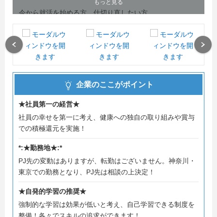
もっと見る
今から就活を始める方、仕切り直したい方、
弊社では採用担当が１からサポートをしますので、安心し
てご参加ください！
皆さんにお会いできることを楽しみにしております！
Previous
Next
すっかり季節は夏になりましたので、暑さ対策や体調管理
に気をつけたいですね。
企業のここがポイント
説明会もスーツではなく楽な服装でご参加ください！！
★社員第一の経営★
採用担当：鈴木
社員の幸せを第一に考え、健康への独自の取り組みや賞与
での積極還元を実施！
★★社内説明会★★
この度は当社をご覧いただきありがとうございます。
*:★勤務地★:*
当社は、創業3５年になるIT企業です。
PJ先の変動はありますが、転勤はございません。神奈川・
東京での勤務となり、PJ先は相談の上決定！
場所は横浜にあるJR関内駅から徒歩4分のところにありま
す。
★自発的学習の推奨★
主に企業向けWEBシステム構築を行なっています！
強制的な学習は効果が低いと考え、自己学習できる制度を
整備！各々でスキルの追求ができます！