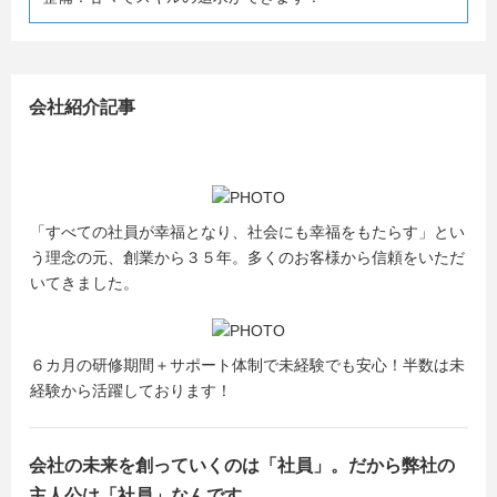
当社では教育に力を入れており、
最大6ヶ月の研修と研修後のサポートを準備しておりま
す。
会社紹介記事
社内の半数以上が未経験からのスタートだったので
未経験の方でも安心して始められる環境になっておりま
す。
「転勤なしで横浜・東京で働きたい！」
「すべての社員が幸福となり、社会にも幸福をもたらす」とい
「しっかり学んでから働きたい！」
う理念の元、創業から３５年。多くのお客様から信頼をいただ
「残業はあまり多くないほうがいいな・・・」
いてきました。
こんな方にはピッタリです！
#研修#充実#未経験歓迎#Java#プログラマー#エンジニア#
６カ月の研修期間＋サポート体制で未経験でも安心！半数は未
積極採用#転勤なし#資格取支援#神奈川＃横浜#内々定まで
経験から活躍しております！
最短2週間#SE
会社の未来を創っていくのは「社員」。だから弊社の
主人公は「社員」なんです。