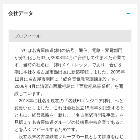
会社データ
プロフィール
当社は名古屋鉄道(株)の信号、通信、電路・変電部門
が分社化した3社が2003年4月に合併して生まれた企業で
す。当時の社名は「(株)メイエレック」であり、合併を
期に本社を名古屋市熱田区に新築移転しました。2005年
12月に名古屋市南区に「総合電気教育訓練施設」を、
2006年4月に清須市西枇杷島に「西枇杷島事業所」を開
設しています。
2018年に社名を現在の「名鉄EIエンジニア(株)」へと
変更いたしました。これは会社設立15周年を記念すると
ともに、経営戦略を一新し、『名古屋駅再開発事業』を
見据えて名古屋鉄道グループの技術系中核企業であるこ
とを広くアピールするためです。
設立以来名古屋鉄道グループの一員として鉄道をはじ