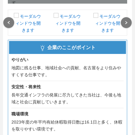
す。
皆様のエントリーを心よりお待ちしています！
（名鉄EIインスタでも社内情報発信中！）
Previous
Next
企業のここがポイント
やりがい
地図に残る仕事、地域社会への貢献、名古屋をより住みや
すくする仕事です。
安定性・将来性
長年交通インフラの発展に尽力してきた当社は、今後も地
域と社会に貢献していきます。
職場環境
2023年度の年平均有給休暇取得日数は16.1日と多く、休暇
を取りやすい環境です。