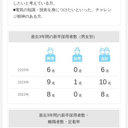
したいと考えている方。
■電気の知識・技術を身につけたいといった、チャレン
ジ精神のある方。
過去3年間の新卒採用者数（男女別）
6
0
6
2025年
名
名
名
9
1
10
2024年
名
名
名
8
0
8
2023年
名
名
名
過去3年間の新卒採用者数・
離職者数・定着率