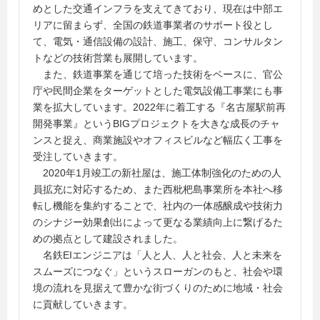
めとした交通インフラを支えてきており、現在は中部エ
リアに留まらず、全国の鉄道事業者のサポート役とし
て、電気・通信設備の設計、施工、保守、コンサルタン
トなどの技術営業も展開しています。
また、鉄道事業を通じて培った技術をベースに、官公
庁や民間企業をターゲットとした電気設備工事業にも事
業を拡大しています。2022年に着工する『名古屋駅前再
開発事業』というBIGプロジェクトを大きな成長のチャ
ンスと捉え、商業施設やオフィスビルなど幅広く工事を
受注していきます。
2020年1月竣工の新社屋は、施工体制強化のための人
員拡充に対応するため、また西枇杷島事業所を本社へ移
転し機能を集約することで、社内の一体感醸成や技術力
のシナジー効果創出によって更なる業績向上に繋げるた
めの拠点として建設されました。
名鉄EIエンジニアは「人と人、人と社会、人と未来を
スムーズにつなぐ」というスローガンのもと、社会や環
境の流れを見据えて豊かな街づくりのために地域・社会
に貢献していきます。