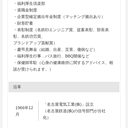
・福利厚生倶楽部
・退職金制度
・企業型確定拠出年金制度（マッチング拠出あり）
・財形貯蓄
・表彰制度（名鉄EIエンジニア賞、提案表彰、部長表
彰、名鉄功労賞、
ブランドアップ貢献賞）
・慶弔見舞金（結婚、出産、災害、傷病など）
・福利厚生行事…バス旅行、BBQ開催など
・保健師常駐（心身の健康維持に関するアドバイス、相
談が受けられます。）
沿革
「名古屋電気工業(株)」設立
1966年12
（名古屋鉄道(株)の信号部門が分社
月
化）