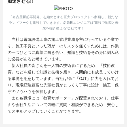
加速させる!!
「名古屋駅前再開発」を始めとする巨大プロジェクトへ参画し、新たな
ランドマークを建設していきます。名鉄EIエンジニアは”建設で地図と未
来を描き換える”会社です！
当社は電気設備工事の施工管理業務を主に行っている企業で
す。施工不良といった万が一のリスクを無くすためには、作業
の一つひとつに真摯に向き合い、知識と技術をその身に刻み込
む必要があると考えています。
新入社員の皆さんを一人前の技術者にするため、『技術教
育』などを通して知識と技術を磨き、人間的にも成長していけ
る環境を用意しています。当社は特に「OJT」に力を入れてお
り、現場経験豊富な先輩社員がじっくり丁寧に設計・施工・保
守のノウハウを伝授します。
また各職場には「教育サポーター」が配置されており、仕事
面や会社生活について気軽に質問・相談ができるため、安心し
てスキルアップしていくことができます。