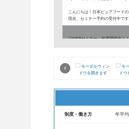
こんにちは！日本ピュアフードの
現在、セミナー予約の受付中です
◎WEBセミナー 毎週開催中！
ピュアフードってどんな会社？何
1時間でピュアフードがまるわか
＜予約方法＞
Previous
”説明会・セミナー”から日程を
＜内容＞
・ニッポンハムグループについて
・日本ピュアフードについて
・グループワーク・質問タイム！
内容盛りだくさんでお伝えします
制度・働き方
年平均
オンライン開催なので授業前後に