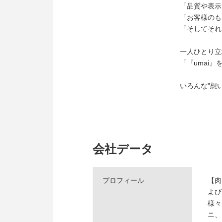
「品質や表示
「お客様のも
「そしてそれ
一人ひとり立
「『umai』
いろんな"想
会社データ
プロフィール
【肉
よび
様々
ニ、