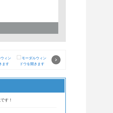
Next
境です！