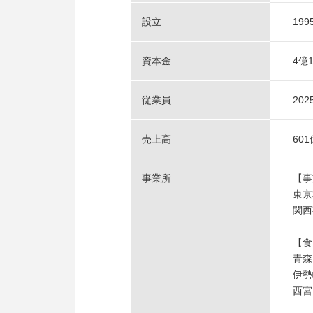
設立
19
資本金
4億1
従業員
20
売上高
60
事業所
【事
東京
関西
【食
青森
伊勢
西宮