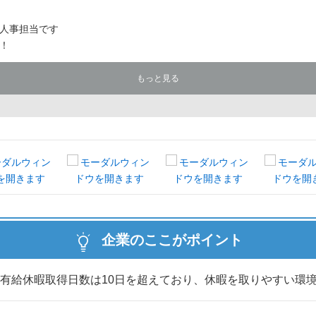
人事担当です
！
もっと見る
！
をつくっているの？
り！☆
選択してご予約ください
企業のここがポイント
！
有給休暇取得日数は10日を超えており、休暇を取りやすい環
私服参加もOK！