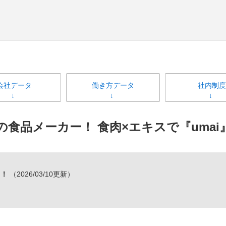
会社データ
働き方データ
社内制度
食品メーカー！ 食肉×エキスで『uma
！！
（2026/03/10更新）
／