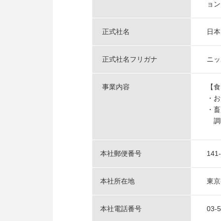
ョン
正式社名
日本
正式社名フリガナ
ニッ
事業内容
【食
・お
・畜
調味
本社郵便番号
141
本社所在地
東京
本社電話番号
03-