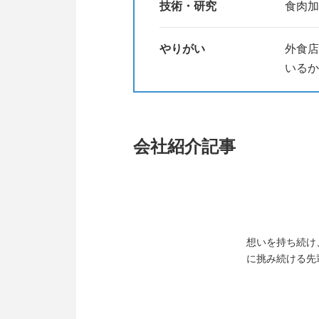
技術・研究
食肉加
食品業界・食品メーカーが気にな
ぜひご参加お待ちしています！！
やりがい
外食店
いるか
是非お話ししましょう！！
お会いできることを楽しみにして
会社紹介記事
想いを持ち続け
に挑み続ける先