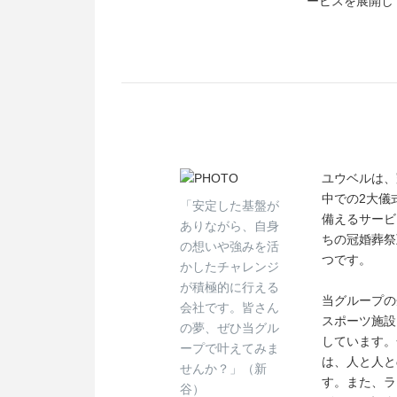
ービスを展開し
ユウベルは、
中での2大儀
「安定した基盤が
備えるサービ
ありながら、自身
ちの冠婚葬祭
の想いや強みを活
つです。
かしたチャレンジ
が積極的に行える
当グループの
会社です。皆さん
スポーツ施設
の夢、ぜひ当グル
しています。
ープで叶えてみま
は、人と人と
せんか？」（新
す。また、ラ
谷）