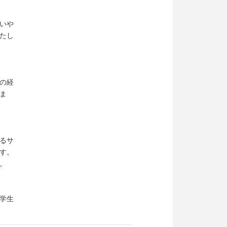
いや
たし
の経
ま
るサ
す。
。
学生