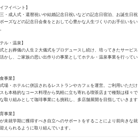
イフイベント】
三・成人式・還暦祝いや結婚記念日祝いなどの記念日宿泊、お誕生日祝
ポーズなどの記念日会食をとおして心豊かな人生づくりのお手伝いをい
。
テル・温泉】
式とお葬儀の人生２大儀式をプロデュースし続け、培ってきたサービス
活かし、ご家族の思い出作りの事業としてホテル・温泉事業を行ってい
食事業】
式場・ホテルに併設されるレストランやカフェを運営。ご利用いただけ
スも本格的なコース料理から気軽に立ち寄れる喫茶店まで種類は様々で
な取り組みとして珈琲事業にも挑戦し、多店舗展開を目指していきます
育事業】
が未就学期に獲得すべき自立へのサポートをすることにより前向きな就
迎えられるように取り組んでいます。