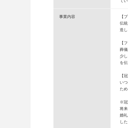
てい
事業内容
【ブ
伝統
造し
【フ
葬儀
少し
を伝
【冠
いつ
ため
※冠
将来
婚礼
した