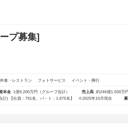
ループ募集]
外食・レストラン
フォトサービス
イベント・興行
資本金
1億9,200万円（グループ合計）
売上高
約246億1,500万
プ合計) 【社員：791名、パ－ト：1,875名】 ※2025年10月現在
募