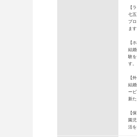
【ラ
七五
プロ
ます
【ホ
結婚
験を
す。
【外
結婚
ービ
新た
【保
園児
活を