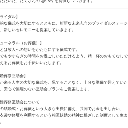
ただいた、たくさんの”思い出”を提供しつづけます。
ライダル】
的な儀式を大切にするとともに、斬新な未来志向のブライダルステージ
、新しいセレモニーを提案していきます。
ューネラル（お葬儀）】
とは故人への想いをかたちにする儀式です。
でもやすらぎの時間をお過ごしいただけるよう、精一杯のおもてなしで
えるお葬儀をお手伝いいたします。
婚葬祭互助会】
か来る人生の大切な儀式を、慌てることなく、十分な準備で迎えていた
、安心で無理のない互助会プランをご提案します。
婚葬祭互助会について
の結婚式・お葬儀という大きな出費に備え、共同でお金を出し合い、
衣裳や祭壇を利用するという相互扶助の精神に根ざした制度として生ま
。