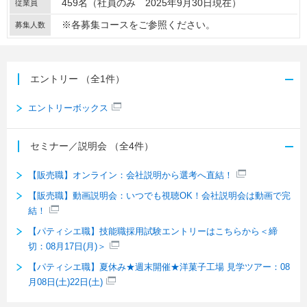
459名（社員のみ 2025年9月30日現在）
従業員
※各募集コースをご参照ください。
募集人数
エントリー
（全1件）
エントリーボックス
セミナー／説明会
（全4件）
【販売職】オンライン：会社説明から選考へ直結！
【販売職】動画説明会：いつでも視聴OK！会社説明会は動画で完
結！
【パティシエ職】技能職採用試験エントリーはこちらから＜締
切：08月17日(月)＞
【パティシエ職】夏休み★週末開催★洋菓子工場 見学ツアー：08
月08日(土)22日(土)