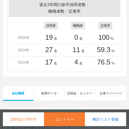
過去3年間の新卒採用者数・
離職者数・定着率
採用者
離職者
定着率
19
0
100
2025年
名
名
%
27
11
59.3
2024年
名
名
%
17
4
76.5
2023年
名
名
%
会社概要
採用データ
説明会・セミナー
企業マイページ
エントリー
（全1件）
説明会の予約可
エントリー
検討リスト登録
エントリーボックス