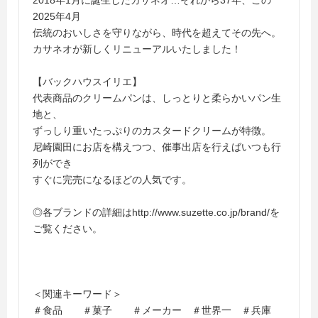
2018年1月に誕生したカサネオ…それから37年、この
2025年4月
伝統のおいしさを守りながら、時代を超えてその先へ。
カサネオが新しくリニューアルいたしました！
【バックハウスイリエ】
代表商品のクリームパンは、しっとりと柔らかいパン生
地と、
ずっしり重いたっぷりのカスタードクリームが特徴。
尼崎園田にお店を構えつつ、催事出店を行えばいつも行
列ができ
すぐに完売になるほどの人気です。
◎各ブランドの詳細はhttp://www.suzette.co.jp/brand/を
ご覧ください。
＜関連キーワード＞
＃食品 ＃菓子 ＃メーカー ＃世界一 ＃兵庫