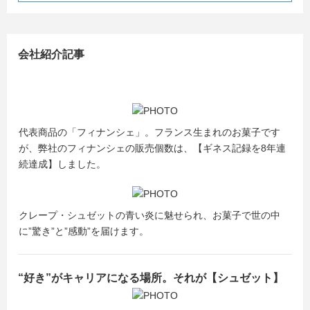
ます
※※※若手社員の“リアル”はこちらから
会社紹介記事
仕事のこと、挑戦したこと、迷った瞬間など…
実際に働く社員の声をまとめたコンテンツを公開していま
す。
就活のヒントがきっと見つかります。
代表商品の「フィナンシェ」。フランス生まれのお菓子です
【現役社員の声はこちら】
が、弊社のフィナンシェの販売個数は、【ギネス記録を8年連
https://x.gd/fqGAv
続達成】しました。
クレープ・シュゼットの青い炎に魅せられ、お菓子で世の中
に”驚き”と”感動”を届けます。
“好き”がキャリアになる場所。それが【シュゼット】