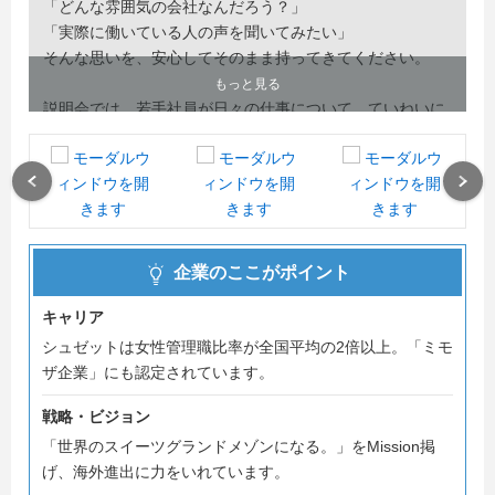
「どんな雰囲気の会社なんだろう？」
「実際に働いている人の声を聞いてみたい」
そんな思いを、安心してそのまま持ってきてください。
もっと見る
説明会では、若手社員が日々の仕事について、ていねいに
お話しします。
ネットでは伝わりきらない“働く人の本音”を通して、未来
の自分を具体的に思い描いていただける内容です。
Previous
Next
※※※こんな方におすすめです
・職場の雰囲気や、働き方のリアルを知りたい方
企業のここがポイント
・若手社員の経験談を聞き、仕事のイメージを深めたい方
・就活の軸を見つけたい方
キャリア
シュゼットは女性管理職比率が全国平均の2倍以上。「ミモ
※※※説明会で得られること
ザ企業」にも認定されています。
・現役社員のまっすぐな言葉から、働くイメージが具体に
なります
戦略・ビジョン
・気になることをその場で質問でき、不安をそのままにし
「世界のスイーツグランドメゾンになる。」をMission掲
ません
げ、海外進出に力をいれています。
・キャリア形成の参考になる情報を、ていねいにお届けし