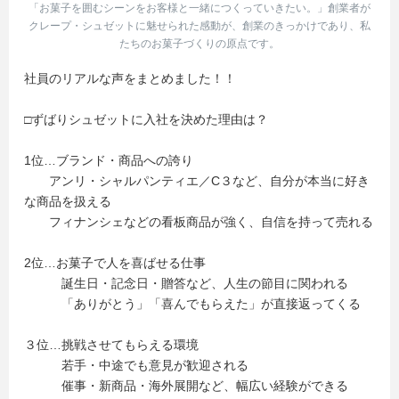
「お菓子を囲むシーンをお客様と一緒につくっていきたい。」創業者が
クレープ・シュゼットに魅せられた感動が、創業のきっかけであり、私
たちのお菓子づくりの原点です。
社員のリアルな声をまとめました！！
□ずばりシュゼットに入社を決めた理由は？
1位…ブランド・商品への誇り
アンリ・シャルパンティエ／C３など、自分が本当に好き
な商品を扱える
フィナンシェなどの看板商品が強く、自信を持って売れる
2位…お菓子で人を喜ばせる仕事
誕生日・記念日・贈答など、人生の節目に関われる
「ありがとう」「喜んでもらえた」が直接返ってくる
３位…挑戦させてもらえる環境
若手・中途でも意見が歓迎される
催事・新商品・海外展開など、幅広い経験ができる