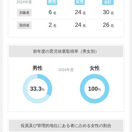
2024年度
6
24
30
対象者
名
名
名
2
24
26
取得者
名
名
名
前年度の育児休業取得率（男女別）
男性
女性
2024年度
33.3
100
%
%
役員及び管理的地位にある者に占める女性の割合