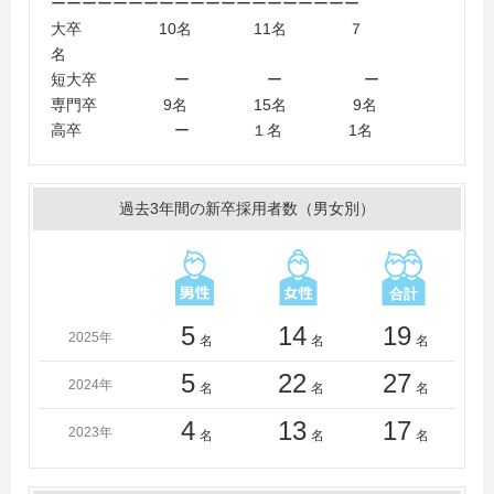
ーーーーーーーーーーーーーーーーーーーー
校、辻学園調理・製菓専門学校、京都製菓製パン技術専
大卒 10名 11名 ７
門学校
名
短大卒 ー ー ー
専門卒 9名 15名 9名
高卒 ー １名 1名
過去3年間の新卒採用者数（男女別）
5
14
19
2025年
名
名
名
5
22
27
2024年
名
名
名
4
13
17
2023年
名
名
名