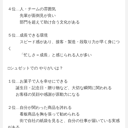
４位…人・チームの雰囲気
先輩が面倒見が良い
部門を超えて助け合う文化がある
５位…成長できる環境
スピード感があり、接客・製造・段取り力が早く身につ
く
「忙しさ＝成長」と感じられる人が多い
□シュゼットでの やりがいは？
１位…お菓子で人を幸せにできる
誕生日・記念日・贈り物など、大切な瞬間に関われる
お客様の笑顔や感謝が原動力になる
２位…自分が関わった商品を誇れる
看板商品を胸を張って勧められる
街で自社の紙袋を見ると、自分の仕事が届いている実感
がある