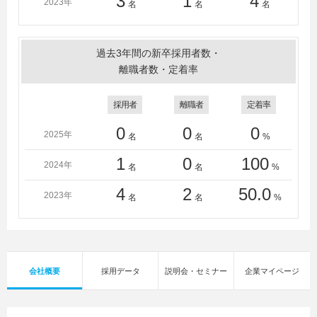
3
1
4
2023年
名
名
名
過去3年間の新卒採用者数・
離職者数・定着率
採用者
離職者
定着率
0
0
0
2025年
名
名
%
1
0
100
2024年
名
名
%
4
2
50.0
2023年
名
名
%
会社概要
採用データ
説明会・セミナー
企業マイページ