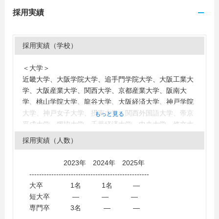
採用実績
採用実績（学校）
＜大学＞
近畿大学、大阪学院大学、追手門学院大学、大阪工業大
学、大阪産業大学、関西大学、京都産業大学、阪南大
学、桃山学院大学、龍谷大学、大阪経済大学、神戸学院
大学、神戸女子大学、摂南大学、関西外国語大学、帝京
もっと見る
平成大学、獨協大学、千葉経済大学、中央大学、修文大
学、京都精華大学、北翔大学、大阪電気通信大学、帝塚
採用実績（人数）
山大学、東洋大学、大阪府立大学、早稲田大学、大阪商
業大学
2023年 2024年 2025年
＜短大・高専・専門学校＞
-------------------------------------------------
近畿大学短期大学部、修文大学短期大学部、大阪ＩＴプ
大卒 1名 1名 ―
ログラミング＆会計専門学校天王寺校、大阪ＥＣＯ動物
短大卒 ― ― ―
海洋専門学校
専門卒 3名 ― ―