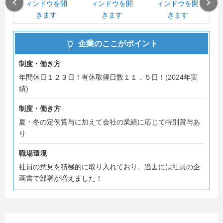
材が広く活用されています。
Previous
Next
表立って目に見える仕事ではありませんが、建設工事を支
える重要な役割を担う会社です！
企業のここがポイント
絶賛会社説明会を実施中ですので、一度参加してみて下さ
い！
制度・働き方
年間休日１２３日！有休取得日数１１．５日！(2024年実
【オンライン会社説明会】
績)
5/2(土)・5/7(木)・5/8(金)・5/11(月)・5/12(火)・
5/14(木)・5/18(月)・5/22(金)・5/23(土)・5/25(月)・
制度・働き方
5/29(金)・5/30(土)
夏・冬の定例賞与に加えて会社の業績に応じて特別賞与あ
り
【オンライン一次面接】※会社説明会未参加でもOK！
5/13(水)・5/15(金)・5/20(水)・5/21(木)・5/26(火)・
職場環境
5/28(木)
社員の意見を積極的に取り入れており、過去には社員の企
画書で部署が増えました！