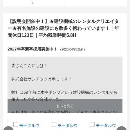
【説明会開催中！】★建設機械のレンタルクリエイタ
ー★有名施設の建設にも数多く携わっています！｜年
間休日123日｜平均残業時間5.8H
2027年卒新卒採用実施中！
（2026/04/28更新）
皆さんこんにちは！
株式会社サンテックと申します！
弊社は59年前に水中ポンプという建設機械のレンタルから
始まった小さな会社でした。
もっと見る
それ以来、徐々に事業拡大を図り、近年では東京スカイツ
リーや東京五輪選手村など
多くのランドマーク施工に私たちサンテックのレンタル機