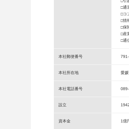
□引
□通
□コ
□情
□保
□産
□通
本社郵便番号
791
本社所在地
愛媛
本社電話番号
089
設立
19
資本金
1億