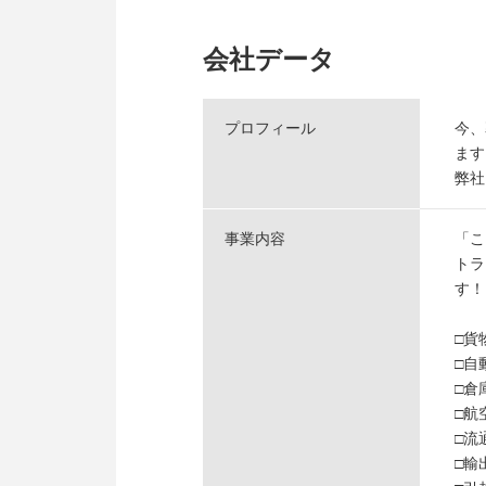
会社データ
プロフィール
今、
ます
弊社
事業内容
「こ
トラ
す！
□貨
□自
□倉
□航
□流
□輸