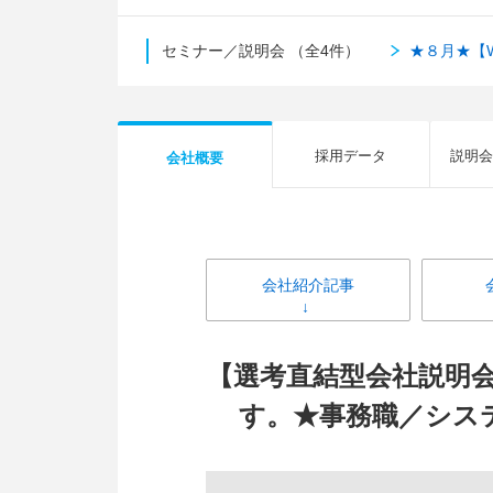
セミナー／説明会
（全4件）
★８月★【
採用データ
説明会
会社概要
会社紹介記事
【選考直結型会社説明会
す。★事務職／シス