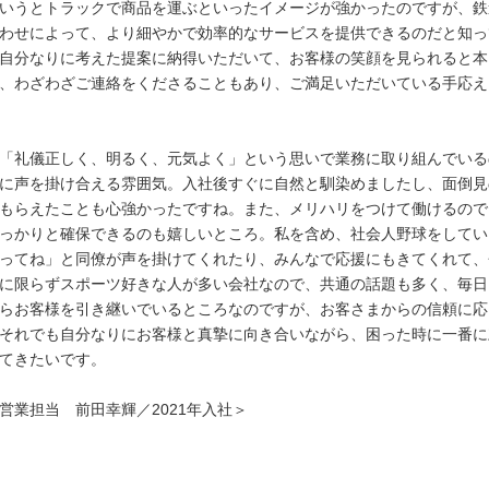
いうとトラックで商品を運ぶといったイメージが強かったのですが、鉄
わせによって、より細やかで効率的なサービスを提供できるのだと知っ
自分なりに考えた提案に納得いただいて、お客様の笑顔を見られると本
、わざわざご連絡をくださることもあり、ご満足いただいている手応え
「礼儀正しく、明るく、元気よく」という思いで業務に取り組んでいる
に声を掛け合える雰囲気。入社後すぐに自然と馴染めましたし、面倒見
もらえたことも心強かったですね。また、メリハリをつけて働けるので
っかりと確保できるのも嬉しいところ。私を含め、社会人野球をしてい
ってね」と同僚が声を掛けてくれたり、みんなで応援にもきてくれて、
に限らずスポーツ好きな人が多い会社なので、共通の話題も多く、毎日
らお客様を引き継いでいるところなのですが、お客さまからの信頼に応
それでも自分なりにお客様と真摯に向き合いながら、困った時に一番に
てきたいです。
営業担当 前田幸輝／2021年入社＞