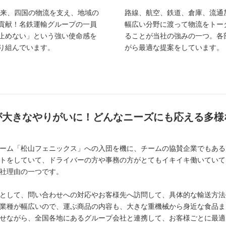
業以来、四国の物流を支え、地域の
路線、航空、鉄道、倉庫、流通
貢献！名鉄運輸グループの一員
幅広い分野に渡って物流をトー
止めない」という強い使命感を
ることが当社の強みの一つ。各
り組んでいます。
がら最適な提案をしています。
が大きなやりがいに！どんなニーズにも応える多様
ーム「松山フェニックス」への入団を機に、チームの協賛企業でもある
トをしていて、ドライバーの方や事務の方がとてもイキイキ働いていて
社理由の一つです。
として、問い合わせへの対応やお客様先へ訪問して、具体的な輸送方法
業種が幅広いので、運ぶ商品の内容も、大きな重機械から身近な食品ま
せながら、全国各地にあるグループ会社と連携して、お客様ごとに最適