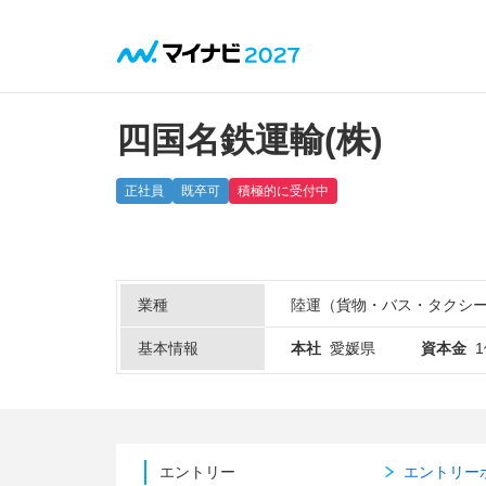
四国名鉄運輸(株)
正社員
既卒可
積極的に受付中
業種
陸運（貨物・バス・タクシ
基本情報
本社
愛媛県
資本金
エントリー
エントリー