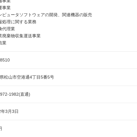
越事業
運事業
ンピュータソフトウェアの開発、関連機器の販売
報処理に関する業務
険代理業
業廃棄物収集運送事業
信業
-8510
県松山市空港通4丁目5番5号
-972-1982(直通)
42年3月3日
円