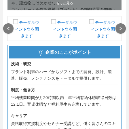
や、建造物には欠かせない
もっと見る
コンクリートを作る機械（プラント）の制御装置を開発・
製造・販売している会社です。
アスファルト合材工場向け制御装置は国内トップクラス
Previous
Next
で、日工株式会社の
グループ会社になります。
企業のここがポイント
54年にわたって蓄積してきた技術力を武器に、これからも
社会に貢献し続けていきます。
技術・研究
プラント制御のハードからソフトまでの開発、設計、製
皆さんのエントリーを心よりお待ちしています！
造、販売、メンテナンスをトータルで提供します。
制度・働き方
＊＊説明会情報＊＊
平均残業時間が月20時間以内、年平均有給休暇取得日数は
12.1日。育児休暇など福利厚生も充実しています。
会社説明会 @本社＜長岡京市＞【対面実施】
8月 6日(木)・18日(火)
キャリア
資格取得支援制度やセミナー受講など、働く皆さんのスキ
いずれも13:30～