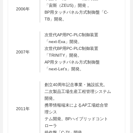
「宙斯（ZEUS)」開発 。
2006年
BP用タッチパネル方式制御盤「C-
TB」開発。
次世代AP用PC-PLC制御装置
「next-Exa」開発。
次世代BP用PC-PLC制御装置
2007年
「TRINITY」開発。
AP用タッチパネル方式制御盤
「next-Let's」開発。
創立40周年記念事業・施設拡充。
二次製品工場生産工程管理システム
開発。
携帯情報端末によるAP工場総合管
2011年
理シス
テム開発。BPハイブリッドコント
ローラ
操作盤「C-Tf」開発。