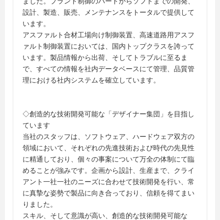
ました。プラント制御のハードからソフトまでの開発、
設計、製造、販売、メンテナンスをトータルで提供して
います。
アスファルト合材工場向け制御装置、高速道路用アスフ
ァルト制御装置においては、国内トップクラスを誇って
います。製品情報から出荷、そしてトラブルに至るま
で、すべての情報を社内データベースにて管理、品質管
理における社内システムを確立しています。
◇創造的な技術開発可能な「デザイナー集団」を目指し
ています
当社のスタッフは、ソフトウェア、ハードウェア双方の
領域において、それぞれの先進技術および時代の先見性
に精通しており、個々の事案について万全の体制にて臨
めることが強みです。企画から設計、生産まで、クライ
アント一社一社のニーズに合わせて技術開発を行い、常
に真摯な姿勢で製品に向き合っており、信頼を得てまい
りました。
スキル、そして意識が高い、創造的な技術開発可能な