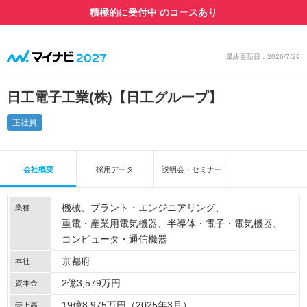
積極的に受付中 のコースあり
最終更新日：2026/7/29
日工電子工業(株)【日工グループ】
正社員
会社概要
採用データ
説明会・セミナー
機械
プラント・エンジニアリング
業種
重電・産業用電気機器
半導体・電子・電気機器
コンピュータ・通信機器
京都府
本社
2億3,579万円
資本金
19億8,975万円（2025年3月）
売上高