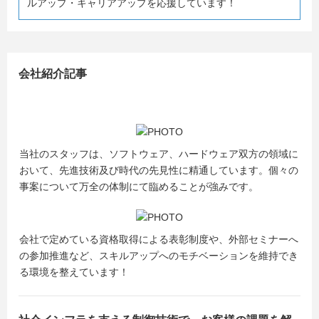
ルアップ・キャリアアップを応援しています！
◆オンライン会社説明会◆
8月 5日(水) 15：30～
会社紹介記事
8月25日(火) 11：00～
上記日程でご都合がつかれない方は、個別に調整可能です
^^
各セミナー画面にて「日程の案内を希望」にてお申し込み
当社のスタッフは、ソフトウェア、ハードウェア双方の領域に
ください。
おいて、先進技術及び時代の先見性に精通しています。個々の
事案について万全の体制にて臨めることが強みです。
会社で定めている資格取得による表彰制度や、外部セミナーへ
の参加推進など、スキルアップへのモチベーションを維持でき
る環境を整えています！