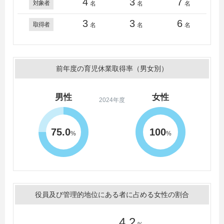
4
3
7
対象者
名
名
名
3
3
6
取得者
名
名
名
前年度の育児休業取得率（男女別）
男性
女性
2024年度
75.0
100
%
%
役員及び管理的地位にある者に占める女性の割合
4.2