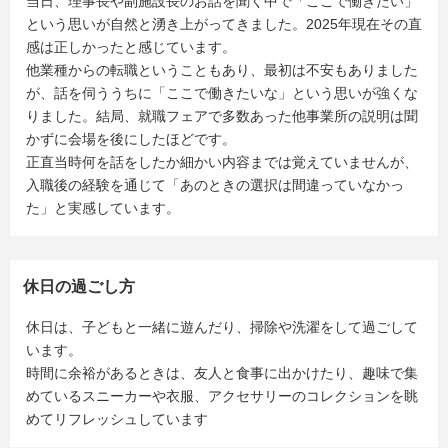
当日、理事長や副施設長のお話を聞く中で「ここで働きたい」
という思いが自然と湧き上がってきました。2025年現在その直
感は正しかったと感じています。
他業種からの転職ということもあり、最初は不安もありました
が、話を伺ううちに「ここで働きたいな」という思いが強くな
りました。結局、就職フェアで多数あった他事業所の説明は聞
かずに会場を後にしたほどです。
正直当時何を話をしたか細かい内容までは覚えていませんが、
入職後の経験を通じて「あのときの選択は間違っていなかっ
た」と実感しています。
休日の過ごし方
休日は、子どもと一緒に遊んだり、掃除や洗濯をして過ごして
います。
時間に余裕があるときは、友人と食事に出かけたり、趣味で集
めているスニーカーや衣服、アクセサリーのコレクションを眺
めてリフレッシュしています