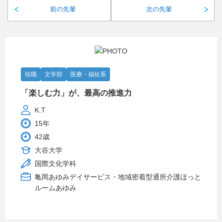
前の先輩
次の先輩
役職
文学部
医療・福祉系
「楽しむ力」が、最高の推進力
K.T
15年
42歳
大谷大学
国際文化学科
亀岡あゆみデイサービス・地域密着型通所介護ほっと
ルームあゆみ