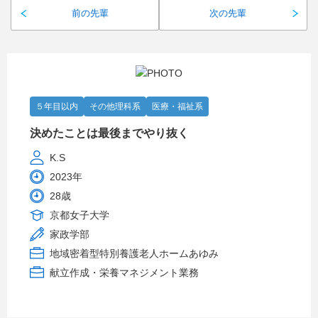
前の先輩
次の先輩
５年目以内
その他理科系
医療・福祉系
決めたことは最後までやり抜く
K.S
2023年
28歳
京都女子大学
家政学部
地域密着型特別養護老人ホームあゆみ
献立作成・栄養マネジメント業務