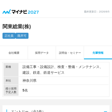
最終更新日：2026/8/5
関東総業(株)
正社員
既卒可
会社概要
採用データ
説明会・セミナー
先輩情報
設備工事・設備設計
検査・整備・メンテナンス
業種
建設
鉄道
鉄道サービス
神奈川県
本社
残り採用
5
名
予定人数
エントリー
（全1件）