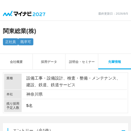
最終更新日：2026/8/5
関東総業(株)
正社員
既卒可
会社概要
採用データ
説明会・セミナー
先輩情報
設備工事・設備設計
検査・整備・メンテナンス
業種
建設
鉄道
鉄道サービス
神奈川県
本社
残り採用
5
名
予定人数
エントリー
（全1件）