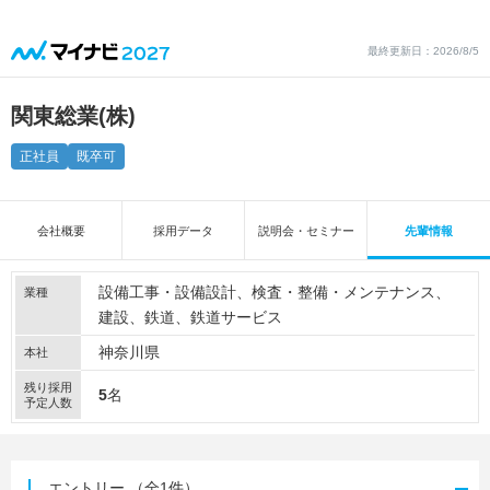
最終更新日：2026/8/5
関東総業(株)
正社員
既卒可
会社概要
採用データ
説明会・セミナー
先輩情報
設備工事・設備設計
検査・整備・メンテナンス
業種
建設
鉄道
鉄道サービス
神奈川県
本社
残り採用
5
名
予定人数
エントリー
（全1件）