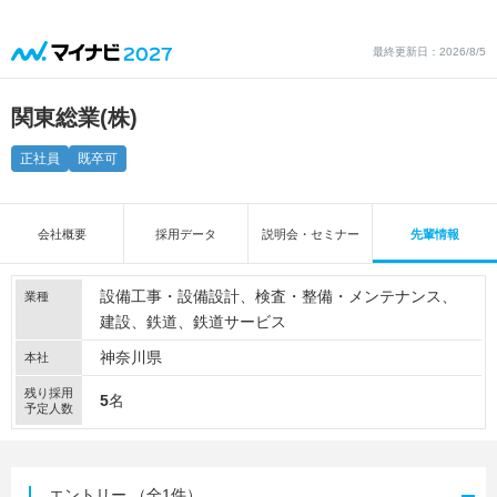
最終更新日：2026/8/5
関東総業(株)
正社員
既卒可
会社概要
採用データ
説明会・セミナー
先輩情報
設備工事・設備設計
検査・整備・メンテナンス
業種
建設
鉄道
鉄道サービス
神奈川県
本社
残り採用
5
名
予定人数
エントリー
（全1件）