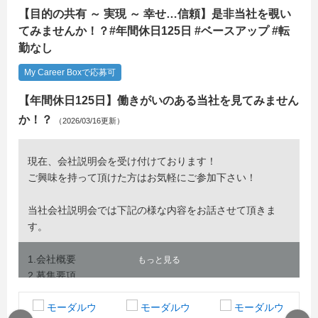
【目的の共有 ～ 実現 ～ 幸せ…信頼】是非当社を覗い
てみませんか！？#年間休日125日 #ベースアップ #転
勤なし
My Career Boxで応募可
【年間休日125日】働きがいのある当社を見てみません
か！？
（2026/03/16更新）
現在、会社説明会を受け付けております！
ご興味を持って頂けた方はお気軽にご参加下さい！
当社会社説明会では下記の様な内容をお話させて頂きま
す。
1.会社概要
もっと見る
2.募集要項
3.施工事例
4.先輩のエピソード