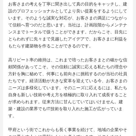
お客さまの考えを丁寧に聞き出して真の目的をキャッチし、建
設のプロフェッショナルとしてより良い提案をするようにして
います。そのような誠実な対応が、お客さまの満足につながっ
て信頼へ育つのだと思います。当社は、計画段階からメンテナ
ンスまでトータルで扱うことができます。だからこそ、目先に
とらわれずに先々まで見越したアイデアで、お客さまに利益を
もたらす建築物を作ることができるのです。
高リピート率の維持は、これまで培ったお客さまとの確かな信
頼関係があってこそ。その信頼に誠実に応える私たちの理念や
方針を胸に秘めて、何事にも前向きに挑戦するのが当社の社員
たちです。経済活動が大きな変革を迎えている今、お客さまの
ニーズは多様化しています。そのニーズに応えるには、私たち
自身も新しい技術や考え方を積極的に取り入れて成長すること
が求められます。従来方法に甘んじていてはいけません。建
築・建設の業界でもIT技術を取り入れた施工が広がっていま
す。
甲府という街でこれからも長く事業を続けて、地域の企業やそ