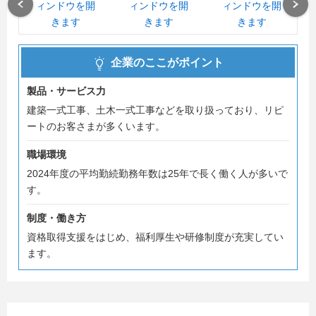
5.質疑応答
Previous
Next
皆様からの疑問についてはできる限りなんでもお答えしま
すので
企業のここがポイント
分からないことがあればご遠慮なく、お聞きください。
製品・サービス力
皆様とお会いできることを楽しみにしております！
建築一式工事、土木一式工事などを取り扱っており、リピ
ートのお客さまが多くいます。
職場環境
2024年度の平均勤続勤務年数は25年で長く働く人が多いで
す。
制度・働き方
資格取得支援をはじめ、福利厚生や研修制度が充実してい
ます。