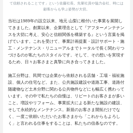
て信頼されることです」という佐藤社長。先輩社員や協力会社、時には
顧客からも学ぶ姿勢が大切。
当社は1989年の設立以来、地元 山梨に根付いた事業を展開し
てきました。創業以来、企業理念として『アフターメンテナン
スを大切に考え、安心と信頼関係を構築する』という言葉を掲
げています。これを受けて、事業計画提案・設計サポート・施
工・メンテナンス・リニューアルまでトータルで長く関わりつ
づけるのが私たちのスタイルです。そして、その想いを実現す
るため、日々お客さまと真摯に向き合ってきました。
施工分野は、民間では企業から依頼される店舗・工場・福祉施
設、個人の住宅など。また、公共施設建設や道路工事、道路付
随建物など土木分野に関わる公共物件などにも幅広く携わって
います。その中で私たちの自慢は、リピートのお客さまが多い
こと。増設やリフォーム、事業拡大による新たな施設の建設、
そして永続的なメンテナンス。新規のお客さま開拓だけでな
く、一度ご依頼いただいたお客さまから「これからもよろし
く」と言われる仕事をすることは、私たちの信条なのです。