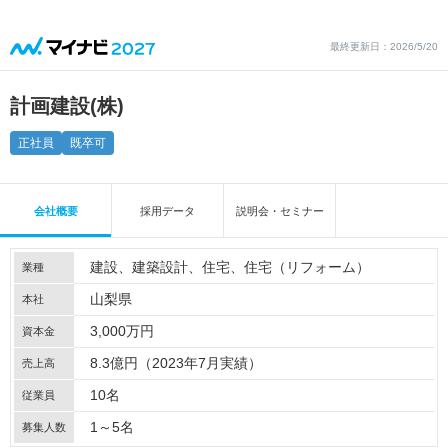
最終更新日：2026/5/20
計画建設(株)
正社員
既卒可
会社概要
採用データ
説明会・セミナー
建設
建築設計
住宅
住宅（リフォーム）
業種
山梨県
本社
3,000万円
資本金
8.3億円（2023年7月実績）
売上高
10名
従業員
1～5名
募集人数