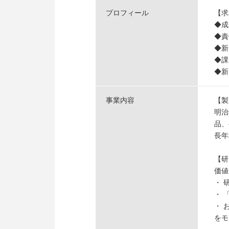
プロフィール
【求
◆成
◆責
◆新
◆課
◆新
事業内容
【製
明治
品、
長年
【研
価値
・ 
・ 
・ 
をモ