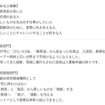
める人物像】
長意欲が高い人
任感がある人
しいものを生み出す仕事がしたい人
題解決のために、真摯に向き合える人
しいことにチャレンジすることが好きな人
造部門】
37年に「びんつけ油」「椿香油」から始まった生産は、入浴剤、基礎
ヘアー商材と広い分野まで手掛けるようになりました。
培ってきた経験、実績に裏打ちされた技術は八重椿本舖の誇りです。
究開発部門】
創出研究開発機関として
研究に終わりはない
「創造」と「仮説」から新しいものを「独創」する
お客様へ、「喜び」「感動」を与える
ットーとして創業以来取り組んできました。