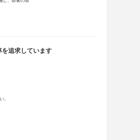
施し、部署の垣
。
率を追求しています
ない。