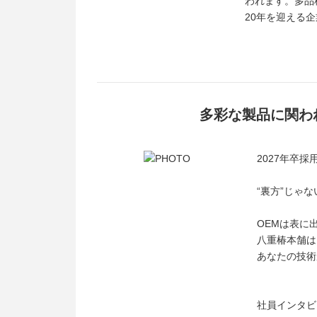
われます。多品
20年を迎える
多彩な製品に関わ
2027年卒
“裏方”じゃ
OEMは表に
八重椿本舗は
あなたの技術
社員インタビ