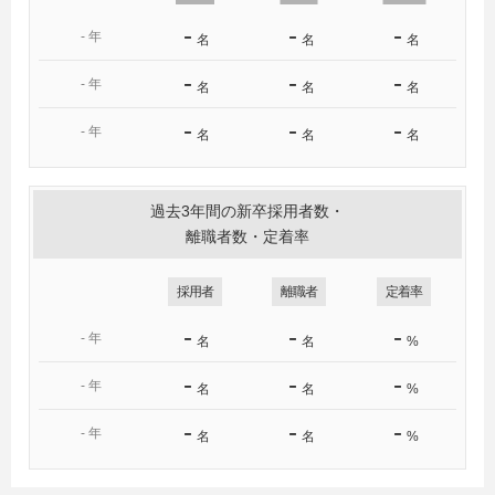
-
-
-
-
年
名
名
名
-
-
-
-
年
名
名
名
-
-
-
-
年
名
名
名
過去3年間の新卒採用者数・
離職者数・定着率
採用者
離職者
定着率
-
-
-
-
年
名
名
%
-
-
-
-
年
名
名
%
-
-
-
-
年
名
名
%