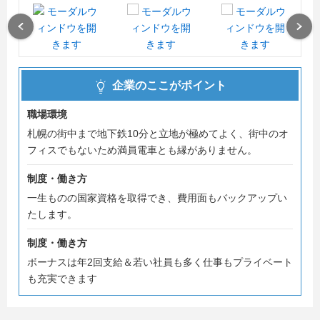
Previous
Next
企業のここがポイント
職場環境
札幌の街中まで地下鉄10分と立地が極めてよく、街中のオ
フィスでもないため満員電車とも縁がありません。
制度・働き方
一生ものの国家資格を取得でき、費用面もバックアップい
たします。
制度・働き方
ボーナスは年2回支給＆若い社員も多く仕事もプライベート
も充実できます