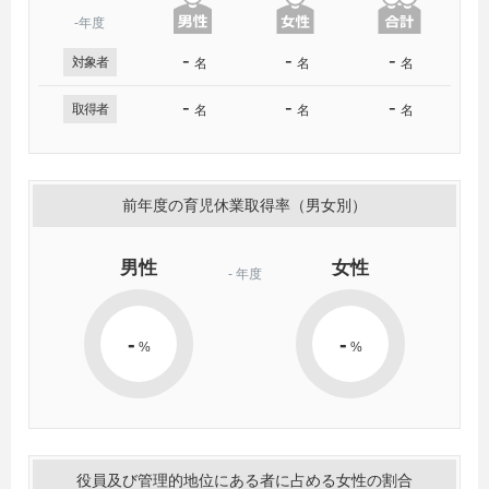
-年度
-
-
-
対象者
名
名
名
-
-
-
取得者
名
名
名
前年度の育児休業取得率（男女別）
男性
女性
-
年度
-
-
%
%
役員及び管理的地位にある者に占める女性の割合