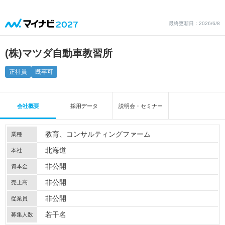
最終更新日：2026/6/8
(株)マツダ自動車教習所
正社員
既卒可
会社概要
採用データ
説明会・セミナー
教育
コンサルティングファーム
業種
北海道
本社
非公開
資本金
非公開
売上高
非公開
従業員
若干名
募集人数