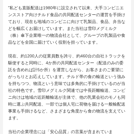
"私ども直販配送は1980年に設立されて以来、大手コンビニエ
ンスストア向けチルド食品の共同配送センターの運営を手掛け
ており、現在も地域のコンビニに向けて乳製品、食品、弁当な
どを幅広くお届けしています。また当社は雪印メグミルク
（株）傘下企業唯一の物流会社として、グループの乳製品や食
品などを全国に届けていく役割を担っています。
現在、約1200人の従業員数を誇り、約460台の自社トラックを
駆使すると同時に、4か所の共同配送センター（配送のみの委
託を含めれば計5か所）を運営しながら、お客さまのご要望に
がっちりとお応えしています。チルド帯の食の輸送という強み
を持ちつつ、物流という意味では多角的に手掛けているのが当
社の特色です。雪印メグミルク関連では中長距離輸送、コンビ
ニ向けは地域の近距離輸送が主体で、他の乳業会社のモノも同
時に運ぶ共同配送、一部では個人宅に荷物を届ける一般輸配送
事業も手掛けるなど、さまざまな角度から食の物流を支えてい
ます。
当社の企業理念には「安心品質」の言葉が含まれていま