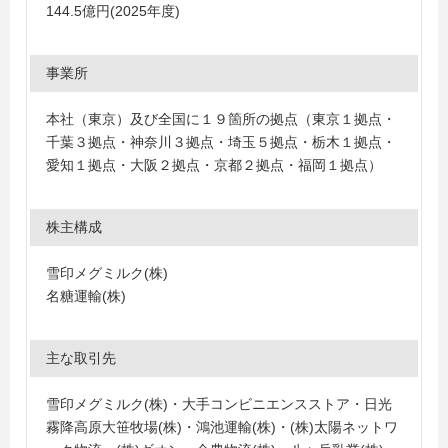
144.5億円(2025年度)
事業所
本社（東京）及び全国に１９箇所の拠点（東京１拠点・
千葉３拠点・神奈川３拠点・埼玉５拠点・栃木１拠点・
愛知１拠点・大阪２拠点・京都２拠点・福岡１拠点）
株主構成
雪印メグミルク(株)
名糖運輸(株)
主な取引先
雪印メグミルク(株)・大手コンビニエンスストア・日光
霧降高原大笹牧場(株)・鴻池運輸(株)・(株)太陽ネットワ