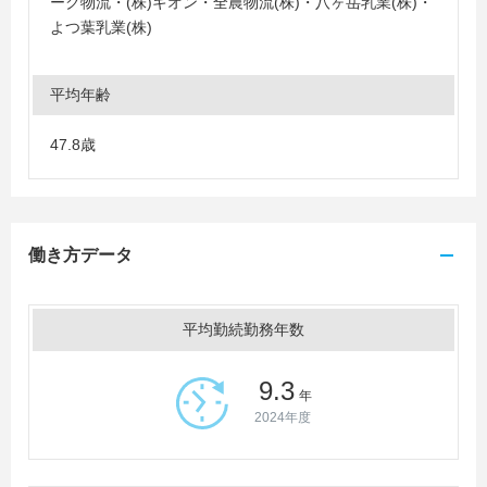
ーク物流・(株)ギオン・全農物流(株)・八ヶ岳乳業(株)・
よつ葉乳業(株)
平均年齢
47.8歳
働き方データ
平均勤続勤務年数
9.3
年
2024年度