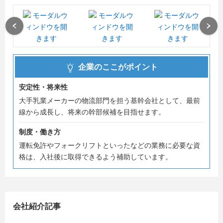
を始めました。是非、私たちと一緒に働いてみませんか。
Previous
Next
企業のここがポイント
安定性・将来性
大手乳業メーカーの物流部門を担う基幹会社として、最前
線から成長し、将来の幹部候補を目指せます。
制度・働き方
運転免許やフォークリフトといったなどの業務に必要な資
格は、入社後に取得できるよう補助しています。
会社紹介記事