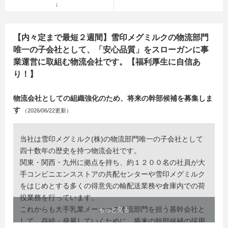
【内々定まで最短２週間】雪印メグミルクの物流部門
唯一の子会社として、「安心品質」をスローガンに事
業運営に取組む物流会社です。【福利厚生に自信あ
り！】
物流会社としての組織強化のため、将来の幹部候補を募集しま
す
（2026/06/22更新）
当社は雪印メグミルク(株)の物流部門唯一の子会社として
四十数年の歴史を持つ物流会社です。
関東・関西・九州に拠点を持ち、約１２００名の社員が大
手コンビニエンスストアの共配センターや雪印メグミルク
をはじめとする多くの得意先の輸配送業務や倉庫内での荷
役業務を行っています。
これからも大手乳業メーカーの物流部門を担う基幹会社と
もっと見る
して、存続・発展していくために、将来の幹部候補の採用