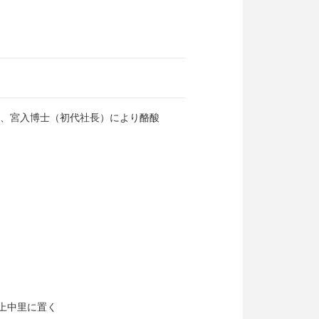
て、宮入博士（初代社長）により酪酸
上中里に置く