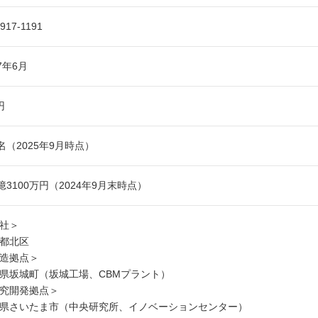
3917-1191
47年6月
円
5名（2025年9月時点）
6億3100万円（2024年9月末時点）
社＞
都北区
造拠点＞
県坂城町（坂城工場、CBMプラント）
究開発拠点＞
県さいたま市（中央研究所、イノベーションセンター）