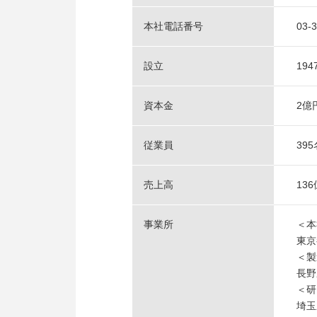
本社電話番号
03-
設立
19
資本金
2億
従業員
39
売上高
13
事業所
＜本
東京
＜製
長野
＜研
埼玉