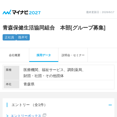
最終更新日：2026/6/17
青森保健生活協同組合 本部
[グループ募集]
正社員
既卒可
会社概要
採用データ
説明会・セミナー
医療機関
福祉サービス
調剤薬局
業種
財団・社団・その他団体
青森県
本社
エントリー
（全1件）
エントリーボックス