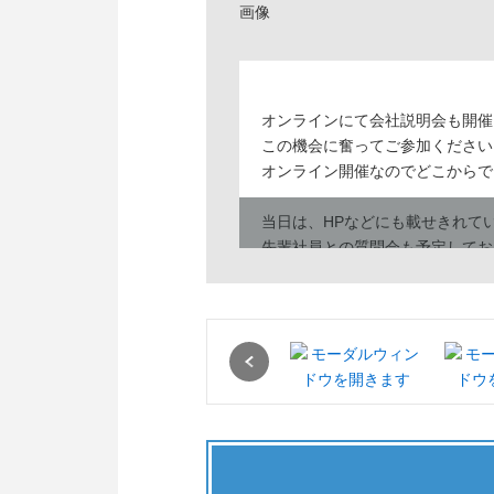
オンラインにて会社説明会も開催
この機会に奮ってご参加ください
オンライン開催なのでどこからで
当日は、HPなどにも載せきれて
先輩社員との質問会も予定してお
NGワードはございません！！
参考になること間違いなしです♪
是非、会社説明会へのご参加お待
Previous