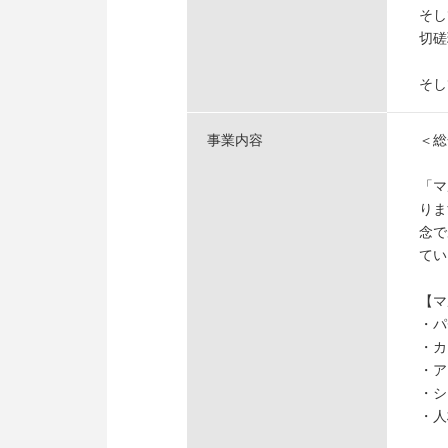
そし
切磋
そし
事業内容
＜総
「マ
りま
念で
てい
【マ
・パ
・カ
・ア
・シ
・人