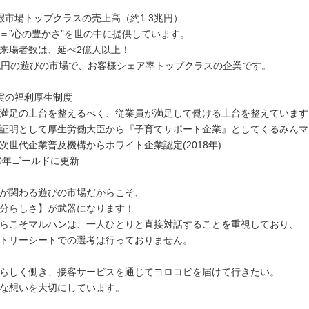
暇市場トップクラスの売上高（約1.3兆円）
＝”心の豊かさ”を世の中に提供しています。
来場者数は、延べ2億人以上！
兆円の遊びの市場で、お客様シェア率トップクラスの企業です。
実の福利厚生制度
満足の土台を整えるべく、従業員が満足して働ける土台を整えています
証明として厚生労働大臣から『子育てサポート企業』としてくるみんマー
次世代企業普及機構からホワイト企業認定(2018年)
20年ゴールドに更新
が関わる遊びの市場だからこそ、
分らしさ】が武器になります！
らこそマルハンは、一人ひとりと直接対話することを重視しており、
トリーシートでの選考は行っておりません。
らしく働き、接客サービスを通じてヨロコビを届けて行きたい。
な想いを大切にしています。