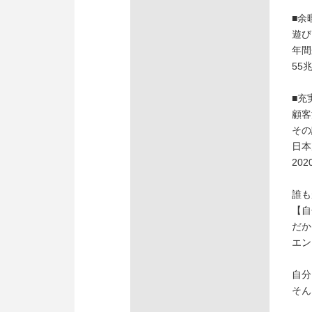
■余
遊び
年間
55
■充
顧客
その
日本
20
誰も
【自
だか
エン
自分
そん