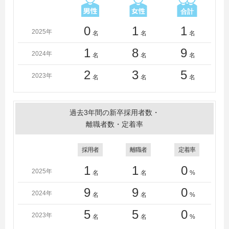
0
1
1
2025年
名
名
名
1
8
9
2024年
名
名
名
2
3
5
2023年
名
名
名
過去3年間の新卒採用者数・
離職者数・定着率
採用者
離職者
定着率
1
1
0
2025年
名
名
%
9
9
0
2024年
名
名
%
5
5
0
2023年
名
名
%