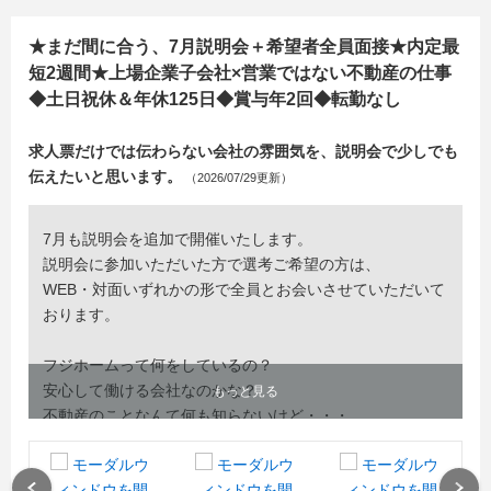
★まだ間に合う、7月説明会＋希望者全員面接★内定最
短2週間★上場企業子会社×営業ではない不動産の仕事
◆土日祝休＆年休125日◆賞与年2回◆転勤なし
求人票だけでは伝わらない会社の雰囲気を、説明会で少しでも
伝えたいと思います。
（2026/07/29更新）
7月も説明会を追加で開催いたします。
説明会に参加いただいた方で選考ご希望の方は、
WEB・対面いずれかの形で全員とお会いさせていただいて
おります。
フジホームって何をしているの？
安心して働ける会社なのかな？
もっと見る
不動産のことなんて何も知らないけど・・・
これから自分が働く場所を探すうえで、
Previous
Next