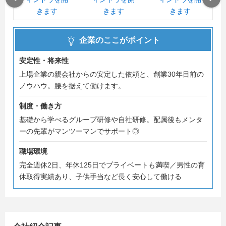
何もわからない状態で選ぶことは、不安がいっぱいだと思
います。
まずは会社のこと、仕事のこと、ルールや環境のことを説
企業のここがポイント
明会でお伝えします。
安定性・将来性
上場企業の親会社からの安定した依頼と、創業30年目前の
#夏採用#内々定まで最短2週間
ノウハウ。腰を据えて働けます。
制度・働き方
基礎から学べるグループ研修や自社研修。配属後もメンタ
ーの先輩がマンツーマンでサポート◎
職場環境
完全週休2日、年休125日でプライベートも満喫／男性の育
休取得実績あり、子供手当など長く安心して働ける