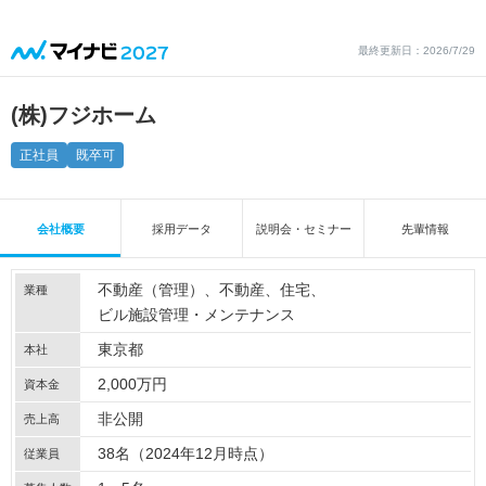
最終更新日：2026/7/29
(株)フジホーム
正社員
既卒可
会社概要
採用データ
説明会・セミナー
先輩情報
不動産（管理）
不動産
住宅
業種
ビル施設管理・メンテナンス
東京都
本社
2,000万円
資本金
非公開
売上高
38名（2024年12月時点）
従業員