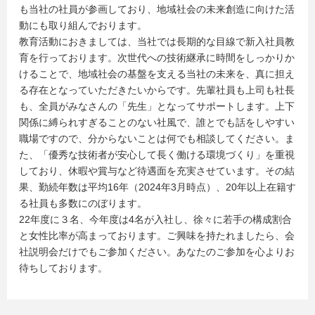
も当社の社員が参画しており、地域社会の未来創造に向けた活
動にも取り組んでおります。
教育活動におきましては、当社では長期的な目線で新入社員教
育を行っております。次世代への技術継承に時間をしっかりか
けることで、地域社会の基盤を支える当社の未来を、真に担え
る存在となっていただきたいからです。先輩社員も上司も社長
も、全員がみなさんの「先生」となってサポートします。上下
関係に縛られすぎることのない社風で、誰とでも話をしやすい
職場ですので、分からないことは何でも相談してください。ま
た、「優秀な技術者が安心して長く働ける環境づくり」を重視
しており、休暇や賞与など待遇面を充実させています。その結
果、勤続年数は平均16年（2024年3月時点）、20年以上在籍す
る社員も多数にのぼります。
22年度に３名、今年度は4名が入社し、徐々に若手の構成割合
と女性比率が高まっております。ご興味を持たれましたら、会
社説明会だけでもご参加ください。あなたのご参加を心よりお
待ちしております。