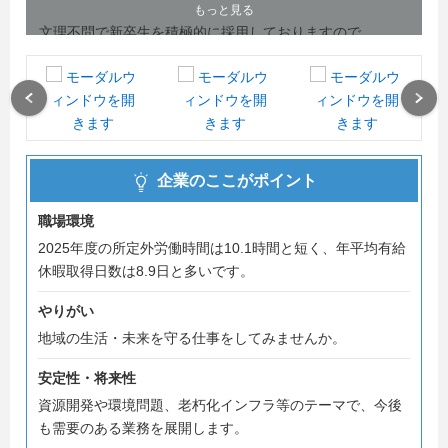
もっと見る
文理不問で新卒生を積極的に採用しておりますので、
お気軽にエントリーしてください！
少しでも興味が沸いたら一度当社の説明会にお越しくださ
Previous
Next
い。
皆さんにお会いできることを楽しみにしています！
企業のここがポイント
職場環境
2025年度の所定外労働時間は10.1時間と短く、年平均有給
休暇取得日数は8.9日と多いです。
やりがい
地域の生活・未来を守る仕事をしてみませんか。
安定性・将来性
資源開発や環境問題、老朽化インフラ等のテーマで、今後
も需要のある業務を展開します。