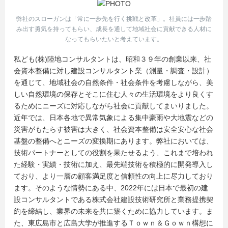
弊社のスローガンは「常に一歩先を行く挑戦と改革」。社員には一歩踏
み出す勇気を持ってもらい、成長を通して地域社会に貢献できる人材に
なってもらいたいと考えています。
私ども(株)陸地コンサルタントは、昭和３９年の創業以来、社
会資本整備に対し建設コンサルタント業（測量・調査・設計）
を通じて、地域社会の自然条件・社会条件を考慮しながら、美
しい自然環境の保存とそこに住む人々の生活環境をより良くす
るためにニーズに対応しながら社会に貢献してまいりました。
近年では、日本各地で異常気象による集中豪雨や大地震などの
災害がもたらす被害は大きく、社会資本整備は安全安心な社会
基盤の整備へとニーズの変換期にあります。弊社においては、
技術パートナーとしての役割を果たせるよう、これまで培われ
た経験・実績・技術に加え、最先端技術を積極的に開発導入し
ており、より一層の顧客満足度と信頼性の向上に尽力しており
ます。そのような情勢にある中、2022年には日本で最初の建
設コンサルタントである株式会社建設技術研究所と業務提携契
約を締結し、業界の未来を共に築くために協力しています。ま
た、東広島市と広島大学が推進するＴｏｗｎ＆Ｇｏｗｎ構想に