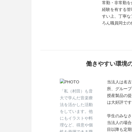
常勤・非常勤を
経験を有する管
すい上、丁寧な
ろん職員同士の
働きやすい環境の
当法人は名古
所、グループ
「私（村田）も音
授産製品の提
大で学んだ音楽療
は大好評です
法を活かした活動
をしています。他
学生のみなさ
にもイラストや料
当法人の場合
理など、得意や個
目以降も定期
性を発揮できる職