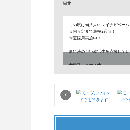
この度は当法人のマイナビページ
☆内々定まで最短2週間！
☆夏採用実施中！
夏に決めたい就活生を応援してい
◆最新ニュース◆
説明会、WEB説明会予約受付中
満席になり次第受付終了となりま
Previous