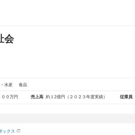
祉会
・水産
食品
１００万円
売上高
約１2億円（２０２３年度実績）
従業員
ボックス