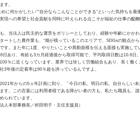
ます。
ために何かがしたい”“自分ならこんなことができる”といった気持ちを
実現への希望と社会貢献を同時に叶えられる点こそが福祉の仕事の醍醐
も、当法人は民主的な運営をポリシーとしており、経験や年齢にかかわ
タートした農作業も、“畑が残っているこのエリアで、SDGsの観点か
です。また年に1度、やりたいことや異動規模を伝える面接も実施して
18日あり、有給も3カ月経過後から取得可能で、平均取得日数は10.8日
100％に近くなっています。業界では珍しく労働組合もあり、長く働
社3年後の定着率は90％超を誇っているんですよ。
2021年からの5ヵ年計画に則り、「今日の私、明日の私、自分らしい
ます。この言葉には利用者様である障がい者の方も、私たち職員も、誰
められています。
法人本部事務長／村田明子・主任支援員）