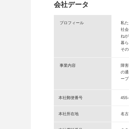
会社データ
プロフィール
私た
社会
ねが
暮ら
その
事業内容
障害
の通
ープ
本社郵便番号
455
本社所在地
名古