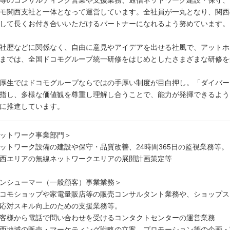
等のコンサルティング営業や支援業務、通信ネットワーク建設・保守、
モ関西支社と一体となって運営しています。全社員が一丸となり、関西
して長くお付き合いいただけるパートナーになれるよう努めています。
社歴などに関係なく、自由に意見やアイデアを出せる社風で、アットホ
までは、全国ドコモグループ統一研修をはじめとしたさまざまな研修を
厚生ではドコモグループならではの手厚い制度が目白押し。「ダイバー
指し、多様な価値観を尊重し理解し合うことで、能力が発揮できるよう
に推進しています。
ットワーク事業部門＞
ットワーク設備の建設や保守・品質改善、24時間365日の監視業務等。
西エリアの無線ネットワークエリアの展開計画策定等
ンシューマー（一般顧客）事業業務＞
コモショップや家電量販店等の販売コンサルタント業務や、ショップス
応対スキル向上のための支援業務等。
客様から電話で問い合わせを受けるコンタクトセンターの運営業務
西地域の販売・マーケティング戦略の立案、プロモーション等の企画・