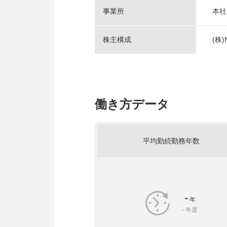
事業所
本社
株主構成
(株
働き方データ
平均勤続勤務年数
-
年
-
年度