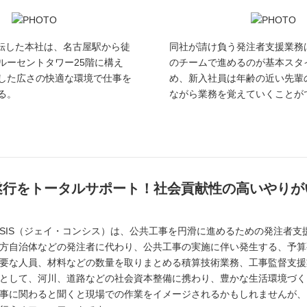
移転した本社は、名古屋駅から徒
同社が請け負う発注者支援業務
ルーセントタワー25階に構え
のチームで進めるのが基本スタ
した広さの快適な環境で仕事を
め、新入社員は年齢の近い先輩
る。
ながら業務を覚えていくことが
遂行をトータルサポート！社会貢献性の高いやりが
ONSIS（ジェイ・コンシス）は、公共工事を円滑に進めるための発注者
方自治体などの発注者に代わり、公共工事の実施に伴い発生する、予算
要な人員、材料などの数量を取りまとめる積算技術業務、工事監督支援
として、河川、道路などの社会資本整備に携わり、豊かな生活環境づく
事に関わると聞くと現場での作業をイメージされるかもしれませんが、