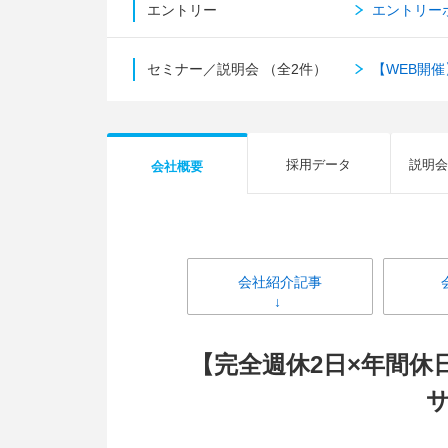
エントリー
エントリー
セミナー／説明会
（全2件）
【WEB開
採用データ
説明会
会社概要
会社紹介記事
【完全週休2日×年間休