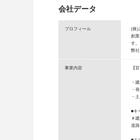
会社データ
プロフィール
(株
創業
す。
弊社
事業内容
【官
・建
・発
・土
■キ
＃建
道
■エ